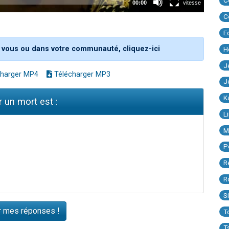
C
C
E
 vous ou dans votre communauté, cliquez-ici
H
J
harger MP4
Télécharger MP3
J
K
r un mort est :
L
M
P
R
R
S
T
T