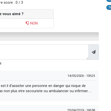
e score : 0 / 3
T
z-vous aimé ?
NON
s
14/05/2026 - 13h25
st il d’assister une personne en danger qui risque de
s non plus etre secouriste ou ambulancier ou infirmier…..
20/04/2019 - 16h58