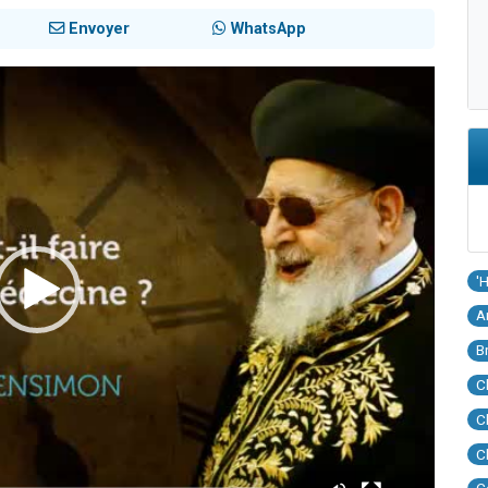
Envoyer
WhatsApp
'
A
B
C
C
C