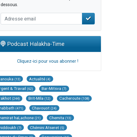
dessous.
Podcast Halakha-Time
Cliquez-ici pour vous abonner !
Hanouka
Actualité
(13)
(4)
rgent & Travail
Bar-Mitsva
(62)
(7)
rakhot
Brit-Mila
Cacheroute
(244)
(12)
(108)
habbath
Chavouot
(471)
(24)
hemirat haLachone
Chemita
(21)
(13)
hiddoukh
Chémini Atseret
(7)
(5)