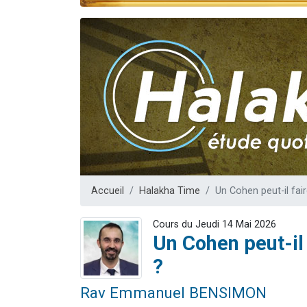
13 personnes
30 perso
Il reste 
12 nouve
29 personnes
Accueil
Halakha Time
Un Cohen peut-il fa
Cours du Jeudi 14 Mai 2026
Un Cohen peut-il
?
Rav Emmanuel BENSIMON