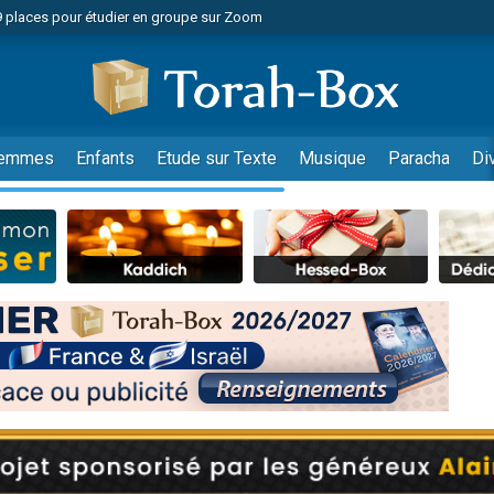
49 places pour étudier en groupe sur Zoom
nes viennent de faire un don pour Diane, 80 ans, dans un appartement insalu
viennent de nous rejoindre sur WhatsApp
viennent de nous rejoindre sur WhatsApp
es viennent de faire un don pour Reloger Rivka, 6 enfants, victime de violences
emmes
Enfants
Etude sur Texte
Musique
Paracha
Di
es viennent de faire un don pour 1 Journée de Vacances Pour les Enfants
 viennent de demander une bénédiction
viennent de nous rejoindre sur WhatsApp
49 places pour étudier en groupe sur Zoom
 donner son Maasser
viennent de nous rejoindre sur WhatsApp
viennent de nous rejoindre sur WhatsApp
de donner son Maasser
es viennent de faire un don pour 5 jours de vacances aux Orphelins
viennent de nous rejoindre sur WhatsApp