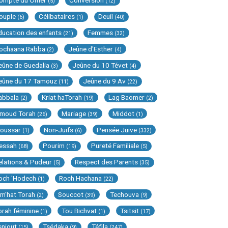
ompte du Omer
Conversion
(5)
(12)
ouple
Célibataires
Deuil
(6)
(1)
(40)
ducation des enfants
Femmes
(21)
(32)
ochaana Rabba
Jeûne d'Esther
(2)
(4)
eûne de Guedalia
Jeûne du 10 Tévet
(3)
(4)
eûne du 17 Tamouz
Jeûne du 9 Av
(11)
(22)
abbala
Kriat haTorah
Lag Baomer
(2)
(19)
(2)
imoud Torah
Mariage
Middot
(26)
(39)
(1)
oussar
Non-Juifs
Pensée Juive
(1)
(6)
(332)
essah
Pourim
Pureté Familiale
(68)
(19)
(5)
elations & Pudeur
Respect des Parents
(5)
(35)
och 'Hodech
Roch Hachana
(1)
(22)
im'hat Torah
Souccot
Techouva
(2)
(39)
(9)
orah féminine
Tou Bichvat
Tsitsit
(1)
(1)
(17)
sniout
Tsédaka
Téfila
(15)
(9)
(247)