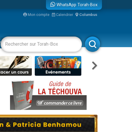
WhatsApp Torah-Box
bre
Mon compte
Calendrier
Columbus
...
vertissements
Livres
Rabbanim