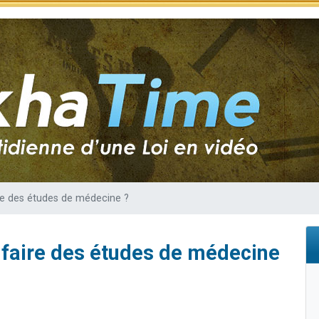
 viennent de demander une bénédiction
nnes viennent de faire un don pour Sauvez la jambe de Yohan
49 places pour étudier en groupe sur Zoom
lles musiques dans Torah-Box Music
 viennent de demander une bénédiction
ire des études de médecine ?
 faire des études de médecine