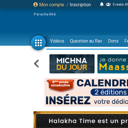
Mon compte
/
Inscription
Il reste 
16 person
Paracha Réé
2 personnes 
6 personnes 
4 personn
Vidéos
Question au Rav
Dons
F
2 personn
17 personnes
4 personnes 
Il reste 
Eva vient de
4 personnes 
3 personnes 
Odaya vient 
3 personn
2 personnes 