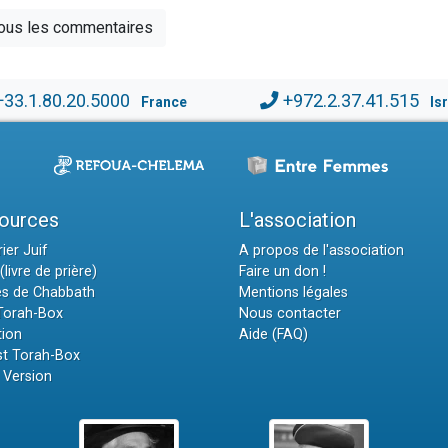
tous les commentaires
+33.1.80.20.5000
+972.2.37.41.515
France
Is
ources
L'association
ier Juif
A propos de l'association
(livre de prière)
Faire un don !
es de Chabbath
Mentions légales
 Torah-Box
Nous contacter
tion
Aide (FAQ)
t Torah-Box
 Version