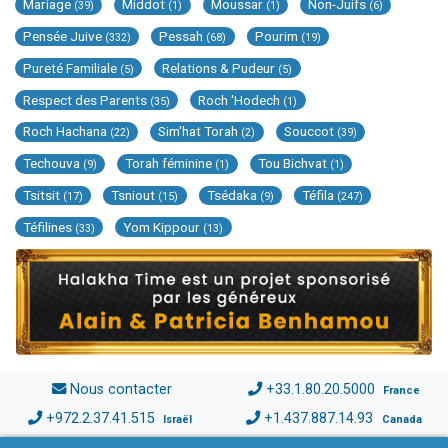
Mariage
Middot
Moussar
Non-Juifs
(39)
(1)
(1)
(6)
Pensée Juive
Pessah
Pourim
(332)
(68)
(19)
Pureté Familiale
Relations & Pudeur
(5)
(5)
Respect des Parents
Roch 'Hodech
(35)
(1)
Roch Hachana
Sim'hat Torah
Souccot
(22)
(2)
(39)
Techouva
Torah féminine
Tou Bichvat
(9)
(1)
(1)
Tsitsit
Tsniout
Tsédaka
Téfila
(17)
(15)
(9)
(247)
Téfilines
Yom Kippour
(33)
(13)
Nous contacter
+33.1.80.20.5000
France
+972.2.37.41.515
+1.437.887.14.93
Israël
Canada