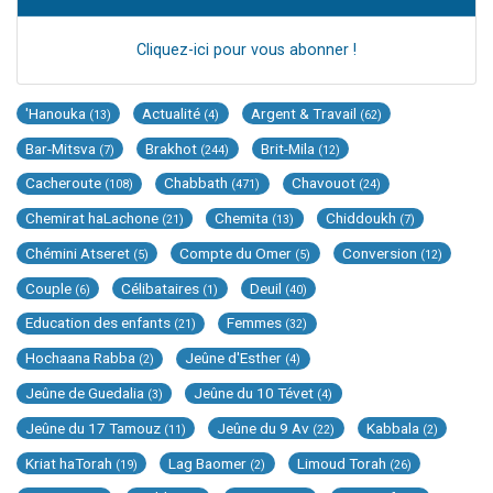
Cliquez-ici pour vous abonner !
'Hanouka
Actualité
Argent & Travail
(13)
(4)
(62)
Bar-Mitsva
Brakhot
Brit-Mila
(7)
(244)
(12)
Cacheroute
Chabbath
Chavouot
(108)
(471)
(24)
Chemirat haLachone
Chemita
Chiddoukh
(21)
(13)
(7)
Chémini Atseret
Compte du Omer
Conversion
(5)
(5)
(12)
Couple
Célibataires
Deuil
(6)
(1)
(40)
Education des enfants
Femmes
(21)
(32)
Hochaana Rabba
Jeûne d'Esther
(2)
(4)
Jeûne de Guedalia
Jeûne du 10 Tévet
(3)
(4)
Jeûne du 17 Tamouz
Jeûne du 9 Av
Kabbala
(11)
(22)
(2)
Kriat haTorah
Lag Baomer
Limoud Torah
(19)
(2)
(26)