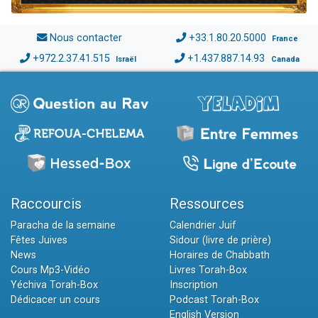
Nous contacter
+33.1.80.20.5000
France
+972.2.37.41.515
+1.437.887.14.93
Israël
Canada
Raccourcis
Ressources
Paracha de la semaine
Calendrier Juif
Fêtes Juives
Sidour (livre de prière)
News
Horaires de Chabbath
Cours Mp3-Vidéo
Livres Torah-Box
Yéchiva Torah-Box
Inscription
Dédicacer un cours
Podcast Torah-Box
English Version