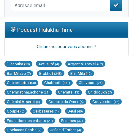
Podcast Halakha-Time
Cliquez-ici pour vous abonner !
'Hanouka
Actualité
Argent & Travail
(13)
(4)
(62)
Bar-Mitsva
Brakhot
Brit-Mila
(7)
(245)
(12)
Cacheroute
Chabbath
Chavouot
(108)
(471)
(24)
Chemirat haLachone
Chemita
Chiddoukh
(21)
(13)
(7)
Chémini Atseret
Compte du Omer
Conversion
(5)
(5)
(12)
Couple
Célibataires
Deuil
(6)
(1)
(40)
Education des enfants
Femmes
(21)
(32)
Hochaana Rabba
Jeûne d'Esther
(2)
(4)