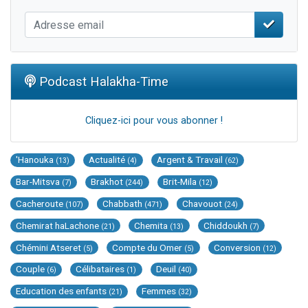
Podcast Halakha-Time
Cliquez-ici pour vous abonner !
'Hanouka
Actualité
Argent & Travail
(13)
(4)
(62)
Bar-Mitsva
Brakhot
Brit-Mila
(7)
(244)
(12)
Cacheroute
Chabbath
Chavouot
(107)
(471)
(24)
Chemirat haLachone
Chemita
Chiddoukh
(21)
(13)
(7)
Chémini Atseret
Compte du Omer
Conversion
(5)
(5)
(12)
Couple
Célibataires
Deuil
(6)
(1)
(40)
Education des enfants
Femmes
(21)
(32)