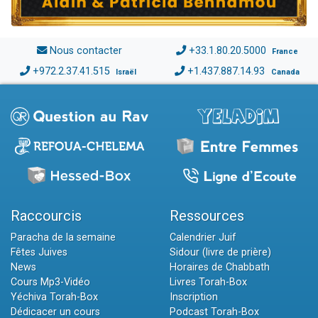
Nous contacter
+33.1.80.20.5000
France
+972.2.37.41.515
+1.437.887.14.93
Israël
Canada
Raccourcis
Ressources
Paracha de la semaine
Calendrier Juif
Fêtes Juives
Sidour (livre de prière)
News
Horaires de Chabbath
Cours Mp3-Vidéo
Livres Torah-Box
Yéchiva Torah-Box
Inscription
Dédicacer un cours
Podcast Torah-Box