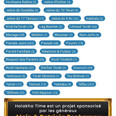
Hochaana Rabba
Jeûne d'Esther
(2)
(4)
Jeûne de Guedalia
Jeûne du 10 Tévet
(3)
(4)
Jeûne du 17 Tamouz
Jeûne du 9 Av
Kabbala
(11)
(22)
(2)
Kriat haTorah
Lag Baomer
Limoud Torah
(19)
(2)
(26)
Mariage
Middot
Moussar
Non-Juifs
(39)
(1)
(1)
(6)
Pensée Juive
Pessah
Pourim
(332)
(68)
(19)
Pureté Familiale
Relations & Pudeur
(5)
(5)
Respect des Parents
Roch 'Hodech
(35)
(1)
Roch Hachana
Sim'hat Torah
Souccot
(22)
(2)
(39)
Techouva
Torah féminine
Tou Bichvat
(9)
(1)
(1)
Tsitsit
Tsniout
Tsédaka
Téfila
(17)
(15)
(9)
(247)
Téfilines
Yom Kippour
(33)
(13)