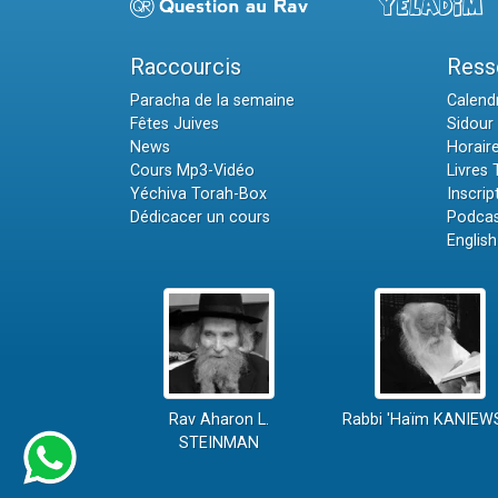
Raccourcis
Ress
Paracha de la semaine
Calendr
Fêtes Juives
Sidour 
News
Horair
Cours Mp3-Vidéo
Livres
Yéchiva Torah-Box
Inscrip
Dédicacer un cours
Podcas
English
Rav Aharon L.
Rabbi 'Haïm KANIEW
STEINMAN