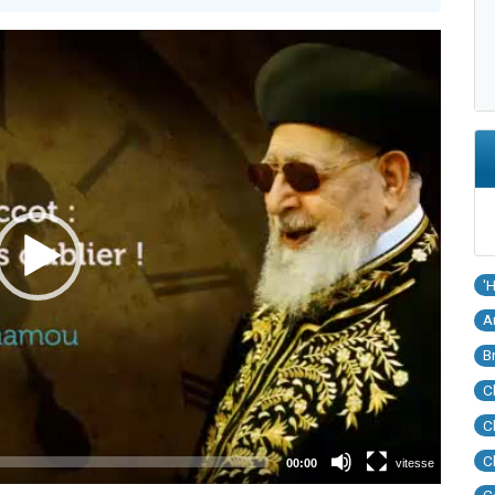
'
A
B
C
C
C