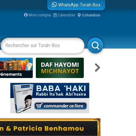
WhatsApp Torah-Box
Mon compte
Calendrier
Columbus
re
vertissements
Livres
Rabbanim
travers le temps
 leur maman
...