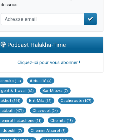
dessous.
Podcast Halakha-Time
Cliquez-ici pour vous abonner !
Hanouka
Actualité
(13)
(4)
rgent & Travail
Bar-Mitsva
(62)
(7)
rakhot
Brit-Mila
Cacheroute
(244)
(12)
(107)
habbath
Chavouot
(471)
(24)
hemirat haLachone
Chemita
(21)
(13)
hiddoukh
Chémini Atseret
(7)
(5)