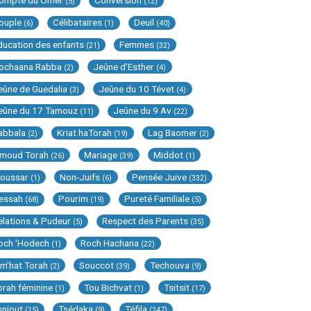
ompte du Omer
Conversion
(5)
(12)
ouple
Célibataires
Deuil
(6)
(1)
(40)
ducation des enfants
Femmes
(21)
(32)
ochaana Rabba
Jeûne d'Esther
(2)
(4)
eûne de Guedalia
Jeûne du 10 Tévet
(3)
(4)
eûne du 17 Tamouz
Jeûne du 9 Av
(11)
(22)
abbala
Kriat haTorah
Lag Baomer
(2)
(19)
(2)
imoud Torah
Mariage
Middot
(26)
(39)
(1)
oussar
Non-Juifs
Pensée Juive
(1)
(6)
(332)
essah
Pourim
Pureté Familiale
(68)
(19)
(5)
elations & Pudeur
Respect des Parents
(5)
(35)
och 'Hodech
Roch Hachana
(1)
(22)
im'hat Torah
Souccot
Techouva
(2)
(39)
(9)
orah féminine
Tou Bichvat
Tsitsit
(1)
(1)
(17)
sniout
Tsédaka
Téfila
(15)
(9)
(247)