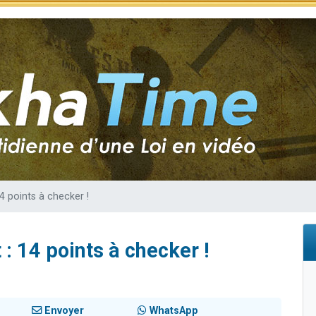
de donner son Maasser
viennent de nous rejoindre sur WhatsApp
viennent de nous rejoindre sur WhatsApp
ient de donner son Maasser
viennent de nous rejoindre sur WhatsApp
4 points à checker !
 : 14 points à checker !
Envoyer
WhatsApp