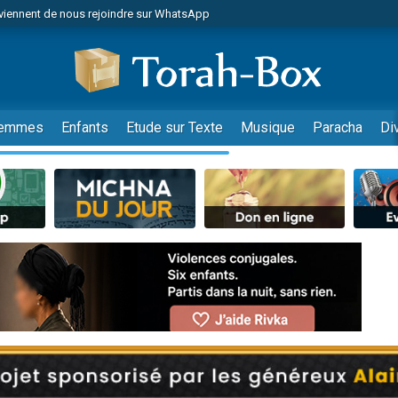
viennent de nous rejoindre sur WhatsApp
viennent de nous rejoindre sur WhatsApp
les musiques dans Torah-Box Music
es viennent de faire un don pour Tsédaka : pauvres d'Israel
es viennent de faire un don pour Diane, 80 ans, dans un appartement insalub
emmes
Enfants
Etude sur Texte
Musique
Paracha
Di
sion radio : Visions de grandeur n°104 : Le Chabbath et le Birkat Hamazone à 
 viennent de demander une bénédiction
nnes viennent de faire un don pour Sauvez la jambe de Yohan
49 places pour étudier en groupe sur Zoom
de donner son Maasser
ent de donner son Maasser
es viennent de faire un don pour 5 enfants déjà orphelins risquent de perdre
es viennent de faire un don pour Reloger Rivka, 6 enfants, victime de violences
 viennent de demander une bénédiction
49 places pour étudier en groupe sur Zoom