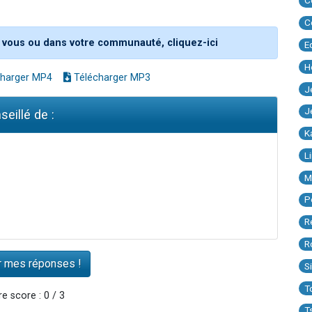
C
C
 vous ou dans votre communauté, cliquez-ici
E
H
harger MP4
Télécharger MP3
J
J
seillé de :
K
L
M
P
R
R
S
T
e score : 0 / 3
T