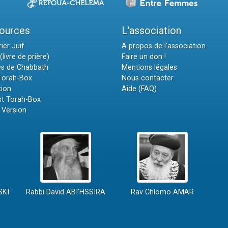
ources
L'association
ier Juif
A propos de l'association
(livre de prière)
Faire un don !
es de Chabbath
Mentions légales
 Torah-Box
Nous contacter
tion
Aide (FAQ)
t Torah-Box
 Version
SKI
Rabbi David ABI'HSSIRA
Rav Chlomo AMAR