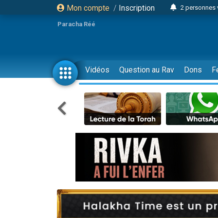
Mon compte
/
Inscription
2 personnes 
3 personnes 
Paracha Réé
2 nouvel
8 personn
4 personn
Vidéos
Question au Rav
Dons
F
Nouvelle émis
61 personnes
39 perso
Il reste 
Ariel vient 
Nathaniel vi
6 personn
2 personn
10 personnes
Il reste 