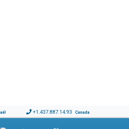
+1.437.887.14.93
raël
Canada