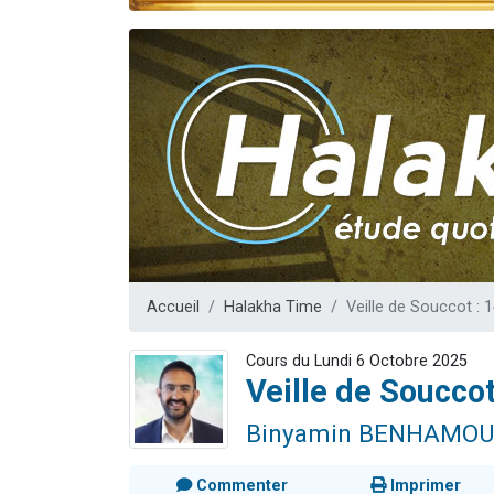
Dovan vient 
2 personnes 
2 personnes 
Malgorzata v
3 personnes 
Accueil
Halakha Time
Veille de Souccot : 1
Cours du Lundi 6 Octobre 2025
Veille de Souccot
Binyamin BENHAMOU
Commenter
Imprimer