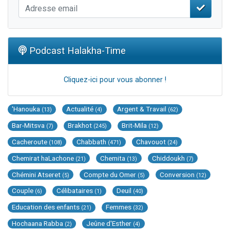
Podcast Halakha-Time
Cliquez-ici pour vous abonner !
'Hanouka
Actualité
Argent & Travail
(13)
(4)
(62)
Bar-Mitsva
Brakhot
Brit-Mila
(7)
(245)
(12)
Cacheroute
Chabbath
Chavouot
(108)
(471)
(24)
Chemirat haLachone
Chemita
Chiddoukh
(21)
(13)
(7)
Chémini Atseret
Compte du Omer
Conversion
(5)
(5)
(12)
Couple
Célibataires
Deuil
(6)
(1)
(40)
Education des enfants
Femmes
(21)
(32)
Hochaana Rabba
Jeûne d'Esther
(2)
(4)