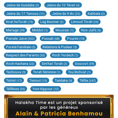
Jeûne de Guedalia
Jeûne du 10 Tévet
(3)
(4)
Jeûne du 17 Tamouz
Jeûne du 9 Av
Kabbala
(11)
(22)
(2)
Kriat haTorah
Lag Baomer
Limoud Torah
(19)
(2)
(26)
Mariage
Middot
Moussar
Non-Juifs
(39)
(1)
(1)
(6)
Pensée Juive
Pessah
Pourim
(332)
(68)
(19)
Pureté Familiale
Relations & Pudeur
(5)
(5)
Respect des Parents
Roch 'Hodech
(35)
(1)
Roch Hachana
Sim'hat Torah
Souccot
(22)
(2)
(39)
Techouva
Torah féminine
Tou Bichvat
(9)
(1)
(1)
Tsitsit
Tsniout
Tsédaka
Téfila
(17)
(15)
(9)
(247)
Téfilines
Yom Kippour
(33)
(13)