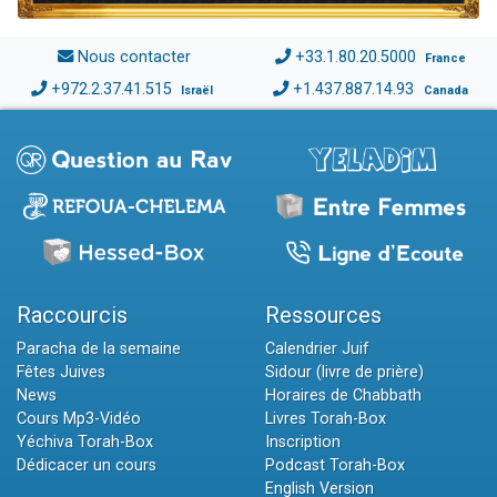
Nous contacter
+33.1.80.20.5000
France
+972.2.37.41.515
+1.437.887.14.93
Israël
Canada
Raccourcis
Ressources
Paracha de la semaine
Calendrier Juif
Fêtes Juives
Sidour (livre de prière)
News
Horaires de Chabbath
Cours Mp3-Vidéo
Livres Torah-Box
Yéchiva Torah-Box
Inscription
Dédicacer un cours
Podcast Torah-Box
English Version