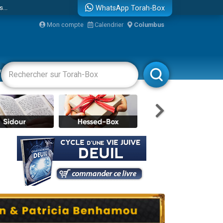
...
WhatsApp Torah-Box
Mon compte
Calendrier
Columbus
vertissements
Livres
Rabbanim
bre