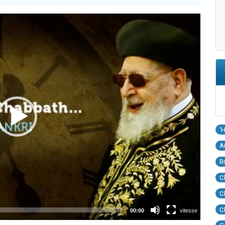
'
A
B
C
C
C