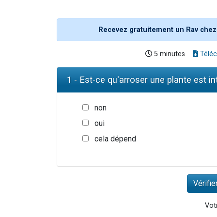
Recevez gratuitement un Rav chez
5 minutes
Téléc
1 - Est-ce qu'arroser une plante est in
non
oui
cela dépend
Votr