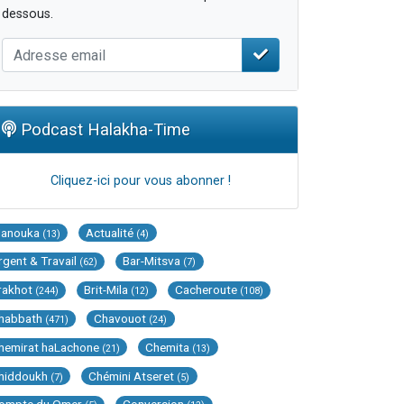
dessous.
Podcast Halakha-Time
Cliquez-ici pour vous abonner !
Hanouka
Actualité
(13)
(4)
rgent & Travail
Bar-Mitsva
(62)
(7)
rakhot
Brit-Mila
Cacheroute
(244)
(12)
(108)
habbath
Chavouot
(471)
(24)
hemirat haLachone
Chemita
(21)
(13)
hiddoukh
Chémini Atseret
(7)
(5)