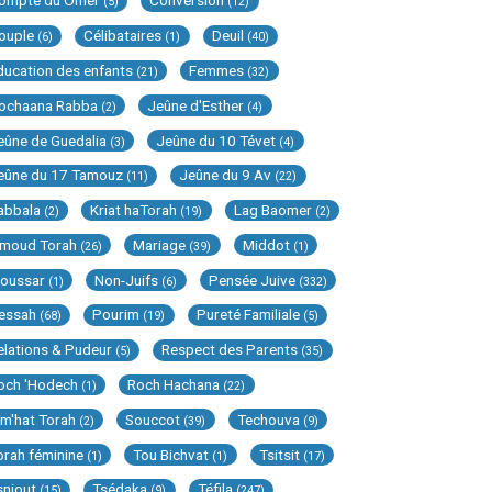
ompte du Omer
Conversion
(5)
(12)
ouple
Célibataires
Deuil
(6)
(1)
(40)
ducation des enfants
Femmes
(21)
(32)
ochaana Rabba
Jeûne d'Esther
(2)
(4)
eûne de Guedalia
Jeûne du 10 Tévet
(3)
(4)
eûne du 17 Tamouz
Jeûne du 9 Av
(11)
(22)
abbala
Kriat haTorah
Lag Baomer
(2)
(19)
(2)
imoud Torah
Mariage
Middot
(26)
(39)
(1)
oussar
Non-Juifs
Pensée Juive
(1)
(6)
(332)
essah
Pourim
Pureté Familiale
(68)
(19)
(5)
elations & Pudeur
Respect des Parents
(5)
(35)
och 'Hodech
Roch Hachana
(1)
(22)
im'hat Torah
Souccot
Techouva
(2)
(39)
(9)
orah féminine
Tou Bichvat
Tsitsit
(1)
(1)
(17)
sniout
Tsédaka
Téfila
(15)
(9)
(247)