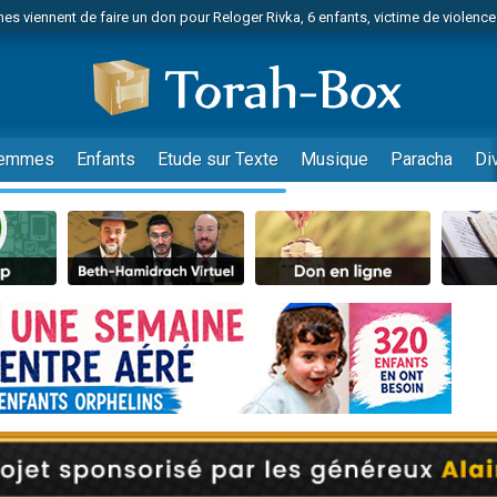
es viennent de faire un don pour Reloger Rivka, 6 enfants, victime de violences
es viennent de faire un don pour 1 Journée de Vacances Pour les Enfants
 viennent de demander une bénédiction
viennent de nous rejoindre sur WhatsApp
49 places pour étudier en groupe sur Zoom
emmes
Enfants
Etude sur Texte
Musique
Paracha
Di
nes viennent de faire un don pour Diane, 80 ans, dans un appartement insalu
 donner son Maasser
viennent de nous rejoindre sur WhatsApp
viennent de nous rejoindre sur WhatsApp
es viennent de faire un don pour 5 jours de vacances aux Orphelins
de donner son Maasser
viennent de nous rejoindre sur WhatsApp
 viennent de demander une bénédiction
lles musiques dans Torah-Box Music
nnes viennent de faire un don pour Sauvez la jambe de Yohan