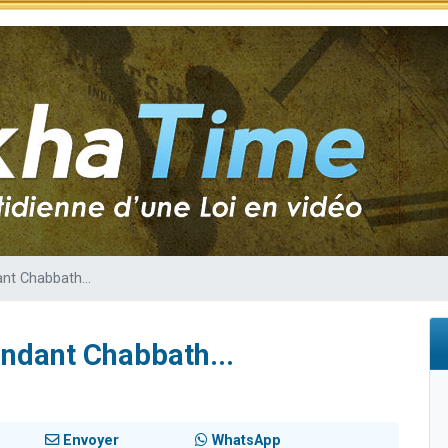
49 places pour étudier en groupe sur Zoom
viennent de nous rejoindre sur WhatsApp
viennent de nous rejoindre sur WhatsApp
les musiques dans Torah-Box Music
viennent de nous rejoindre sur WhatsApp
nt Chabbath...
ndant Chabbath...
Envoyer
WhatsApp