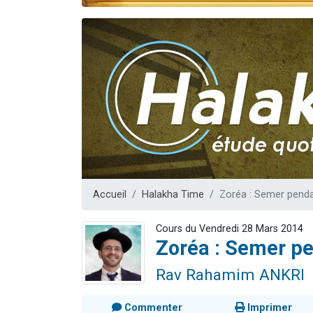
Il reste 
3 personnes 
2 personnes 
2 nouvel
6 personnes 
Accueil
Halakha Time
Zoréa : Semer penda
Cours du Vendredi 28 Mars 2014
Zoréa : Semer pe
Rav Rahamim ANKRI
Commenter
Imprimer