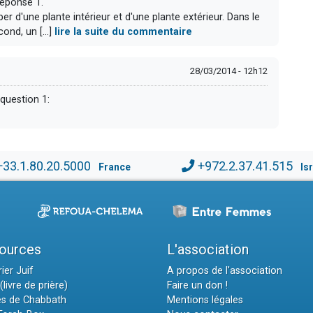
réponse 1.
er d'une plante intérieur et d'une plante extérieur. Dans le
ond, un [...]
lire la suite du commentaire
28/03/2014 - 12h12
 question 1:
+33.1.80.20.5000
+972.2.37.41.515
France
Is
ources
L'association
ier Juif
A propos de l'association
(livre de prière)
Faire un don !
es de Chabbath
Mentions légales