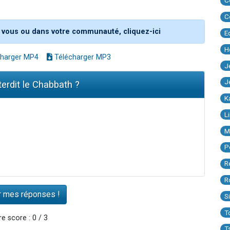
C
C
 vous ou dans votre communauté, cliquez-ici
E
H
harger MP4
Télécharger MP3
J
J
terdit le Chabbath ?
K
L
M
P
R
R
S
T
e score : 0 / 3
T