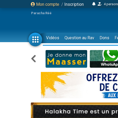
Mon compte
/
Inscription
4 personn
2 personn
Paracha Réé
17 personnes
4 personnes 
Il reste 
Vidéos
Question au Rav
Dons
F
23 person
Eva vient de
4 personnes 
3 personnes 
3 personn
Odaya vient 
2 personnes 
13 personnes
12 nouve
30 perso