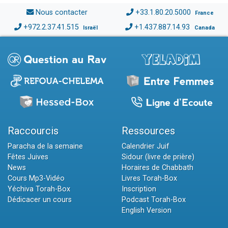
Nous contacter
+33.1.80.20.5000
France
+972.2.37.41.515
+1.437.887.14.93
Israël
Canada
Raccourcis
Ressources
Paracha de la semaine
Calendrier Juif
Fêtes Juives
Sidour (livre de prière)
News
Horaires de Chabbath
Cours Mp3-Vidéo
Livres Torah-Box
Yéchiva Torah-Box
Inscription
Dédicacer un cours
Podcast Torah-Box
English Version