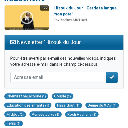
Nouvelle émission radio : Visions de grandeur n°104 : Le Chabbath et le Birkat Hamazone à travers le temps
'Hizouk du Jour - Garde ta langue,
1:22
61 personnes viennent de demander une bénédiction
mon pote !
Rav Yaakov MICHAN
Ariel vient de donner son Maasser
Il reste 49 places pour étudier en groupe sur Zoom
Eva vient de donner son Maasser
Newsletter 'Hizouk du Jour
Pour être averti par e-mail des nouvelles vidéos, indiquez
votre adresse e-mail dans le champ ci-dessous.
Chemirat haLachone
Couple
(1)
(2)
Education des enfants
Hassidout
Jeûne du 9 Av
(1)
(1)
(1)
Middot
Pensée Juive
Roch Hachana
(2)
(4)
(1)
Téfila
(5)