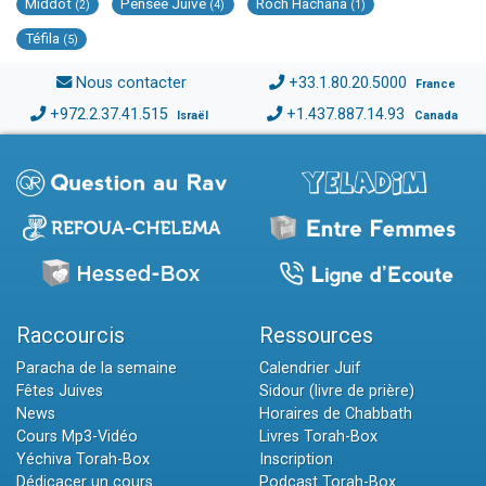
Middot
Pensée Juive
Roch Hachana
(2)
(4)
(1)
Téfila
(5)
Nous contacter
+33.1.80.20.5000
France
+972.2.37.41.515
+1.437.887.14.93
Israël
Canada
Raccourcis
Ressources
Paracha de la semaine
Calendrier Juif
Fêtes Juives
Sidour (livre de prière)
News
Horaires de Chabbath
Cours Mp3-Vidéo
Livres Torah-Box
Yéchiva Torah-Box
Inscription
Dédicacer un cours
Podcast Torah-Box