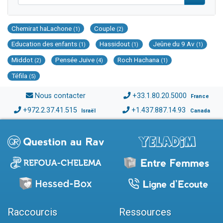
Chemirat haLachone
Couple
(1)
(2)
Education des enfants
Hassidout
Jeûne du 9 Av
(1)
(1)
(1)
Middot
Pensée Juive
Roch Hachana
(2)
(4)
(1)
Téfila
(5)
Nous contacter
+33.1.80.20.5000
France
+972.2.37.41.515
+1.437.887.14.93
Israël
Canada
Raccourcis
Ressources