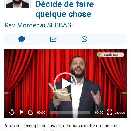
Décide de faire
Il reste 49 places pour étudier en groupe sur Zoom
quelque chose
12 nouvelles musiques dans Torah-Box Music
3 personnes viennent de nous rejoindre sur WhatsApp
Rav Mordehai SEBBAG
2 personnes viennent de nous rejoindre sur WhatsApp
2 personnes viennent de nous rejoindre sur WhatsApp
A travers l'exemple de Lavane, ce cours montre qu'il ne suffit