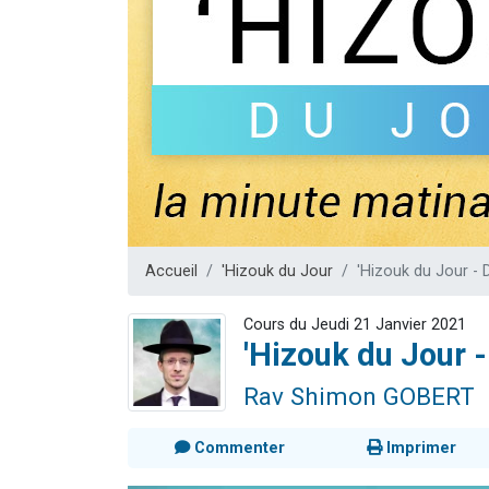
Nouvelle émis
61 personnes
Ariel vient 
Il reste 
Eva vient de
Accueil
'Hizouk du Jour
'Hizouk du Jour - 
Cours du Jeudi 21 Janvier 2021
'Hizouk du Jour -
Rav Shimon GOBERT
Commenter
Imprimer