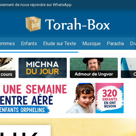
viennent de nous rejoindre sur WhatsApp
viennent de nous rejoindre sur WhatsApp
de donner son Maasser
es viennent de faire un don pour 5 jours de vacances aux Orphelins
es viennent de faire un don pour Diane, 80 ans, dans un appartement insalub
emmes
Enfants
Etude sur Texte
Musique
Paracha
Di
 viennent de demander une bénédiction
viennent de nous rejoindre sur WhatsApp
nnes viennent de faire un don pour Sauvez la jambe de Yohan
49 places pour étudier en groupe sur Zoom
lles musiques dans Torah-Box Music
viennent de nous rejoindre sur WhatsApp
viennent de nous rejoindre sur WhatsApp
viennent de nous rejoindre sur WhatsApp
les musiques dans Torah-Box Music
es viennent de faire un don pour Tsédaka : pauvres d'Israel