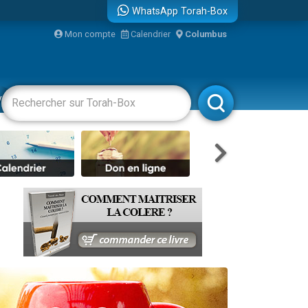
WhatsApp Torah-Box
Mon compte
Calendrier
Columbus
re
vertissements
Livres
Rabbanim