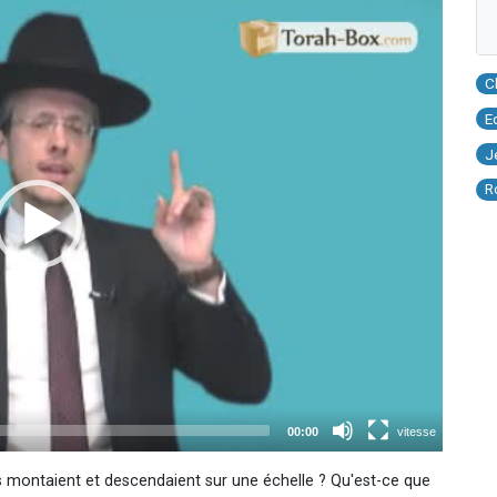
C
E
J
R
s montaient et descendaient sur une échelle ? Qu'est-ce que