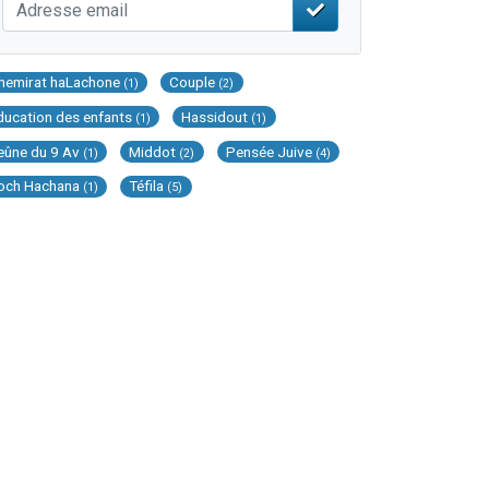
hemirat haLachone
Couple
(1)
(2)
ducation des enfants
Hassidout
(1)
(1)
eûne du 9 Av
Middot
Pensée Juive
(1)
(2)
(4)
och Hachana
Téfila
(1)
(5)