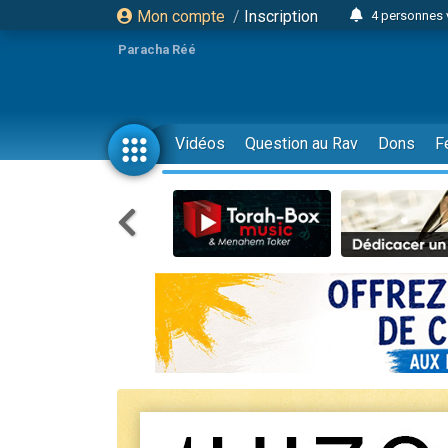
Mon compte
/
Inscription
4 personnes 
3 personnes 
Paracha Réé
Odaya vient 
3 personn
3 personn
Vidéos
Question au Rav
Dons
F
13 personnes
2 personnes 
30 perso
Il reste 
12 nouve
3 personnes 
2 personnes 
3 personnes 
2 nouvel
8 personn