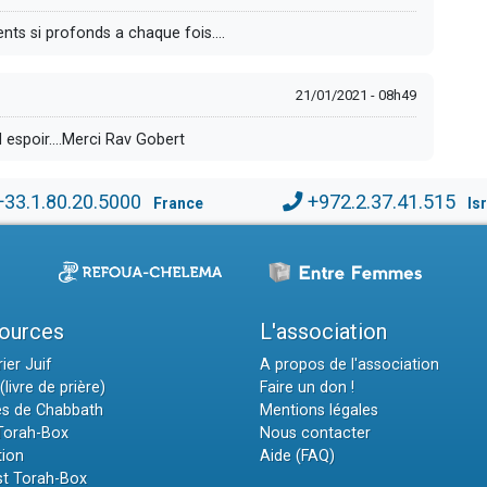
s si profonds a chaque fois....
21/01/2021 - 08h49
espoir....Merci Rav Gobert
+33.1.80.20.5000
+972.2.37.41.515
France
Is
ources
L'association
ier Juif
A propos de l'association
(livre de prière)
Faire un don !
es de Chabbath
Mentions légales
 Torah-Box
Nous contacter
tion
Aide (FAQ)
t Torah-Box