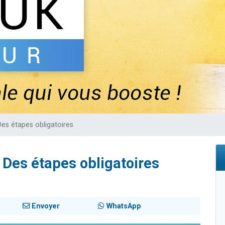
sion radio : Visions de grandeur n°104 : Le Chabbath et le Birkat Hamazone à 
 viennent de demander une bénédiction
de donner son Maasser
49 places pour étudier en groupe sur Zoom
 donner son Maasser
Des étapes obligatoires
 Des étapes obligatoires
Envoyer
WhatsApp