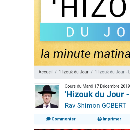
13 personnes
30 perso
Il reste 
12 nouve
29 personnes
Accueil
'Hizouk du Jour
'Hizouk du Jour - 
Cours du Mardi 17 Décembre 2019
'Hizouk du Jour -
Rav Shimon GOBERT
Commenter
Imprimer