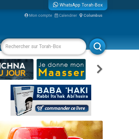
WhatsApp Torah-Box
bre
Mon compte
Calendrier
Columbus
...
vertissements
Livres
Rabbanim