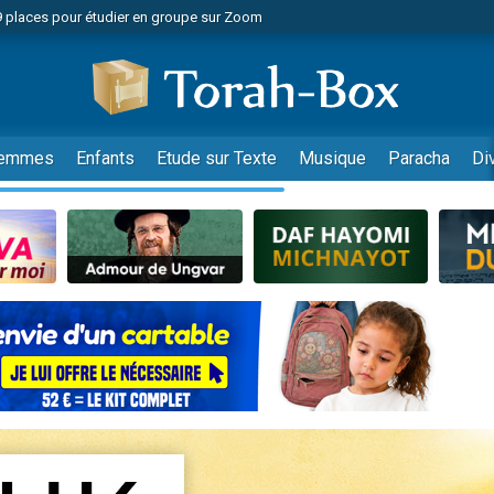
49 places pour étudier en groupe sur Zoom
nes viennent de faire un don pour Diane, 80 ans, dans un appartement insalu
viennent de nous rejoindre sur WhatsApp
viennent de nous rejoindre sur WhatsApp
es viennent de faire un don pour Reloger Rivka, 6 enfants, victime de violences
emmes
Enfants
Etude sur Texte
Musique
Paracha
Di
es viennent de faire un don pour 1 Journée de Vacances Pour les Enfants
 viennent de demander une bénédiction
viennent de nous rejoindre sur WhatsApp
49 places pour étudier en groupe sur Zoom
 donner son Maasser
viennent de nous rejoindre sur WhatsApp
viennent de nous rejoindre sur WhatsApp
de donner son Maasser
es viennent de faire un don pour 5 jours de vacances aux Orphelins
viennent de nous rejoindre sur WhatsApp