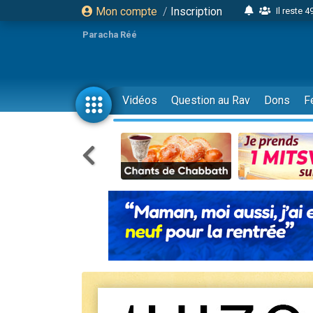
Il reste 
Mon compte
/
Inscription
16 person
Paracha Réé
2 personnes 
6 personnes 
4 personn
Vidéos
Question au Rav
Dons
F
2 personn
17 personnes
4 personnes 
Il reste 
Eva vient de
4 personnes 
3 personnes 
Odaya vient 
3 personn
2 personnes 