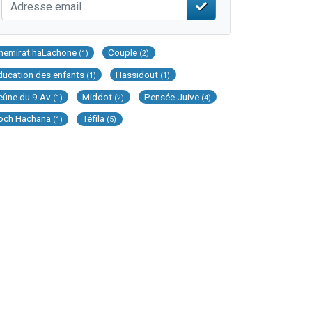
hemirat haLachone
Couple
(1)
(2)
ducation des enfants
Hassidout
(1)
(1)
eûne du 9 Av
Middot
Pensée Juive
(1)
(2)
(4)
och Hachana
Téfila
(1)
(5)