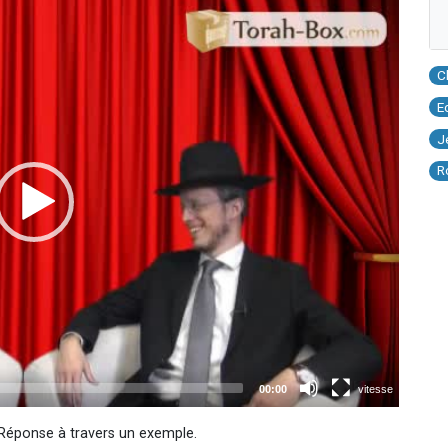
C
E
J
R
 Réponse à travers un exemple.