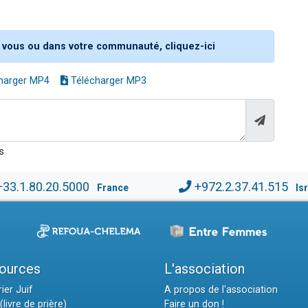
 vous ou dans votre communauté, cliquez-ici
harger MP4
Télécharger MP3
s
+33.1.80.20.5000
+972.2.37.41.515
France
Is
ources
L'association
ier Juif
A propos de l'association
(livre de prière)
Faire un don !