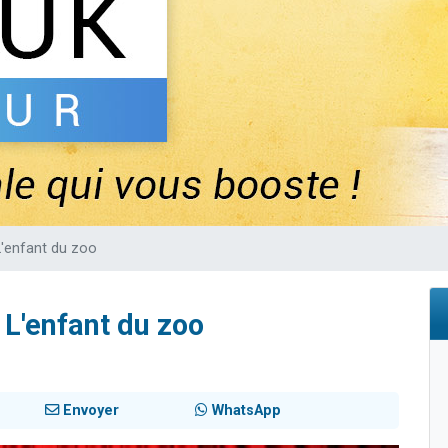
 viennent de demander une bénédiction
nnes viennent de faire un don pour Sauvez la jambe de Yohan
49 places pour étudier en groupe sur Zoom
lles musiques dans Torah-Box Music
 viennent de demander une bénédiction
L'enfant du zoo
 L'enfant du zoo
Envoyer
WhatsApp