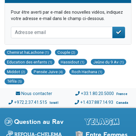
Pour être averti par e-mail des nouvelles vidéos, indiquez
votre adresse e-mail dans le champ ci-dessous.
Chemirat haLachone
Couple
(1)
(2)
Education des enfants
Hassidout
Jeûne du 9 Av
(1)
(1)
(1)
Middot
Pensée Juive
Roch Hachana
(2)
(4)
(1)
Téfila
(5)
Nous contacter
+33.1.80.20.5000
France
+972.2.37.41.515
+1.437.887.14.93
Israël
Canada