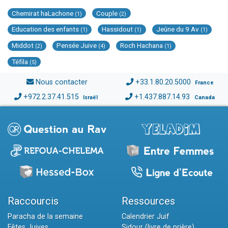
Chemirat haLachone
Couple
(1)
(2)
Education des enfants
Hassidout
Jeûne du 9 Av
(1)
(1)
(1)
Middot
Pensée Juive
Roch Hachana
(2)
(4)
(1)
Téfila
(5)
Nous contacter
+33.1.80.20.5000
France
+972.2.37.41.515
+1.437.887.14.93
Israël
Canada
Raccourcis
Ressources
Paracha de la semaine
Calendrier Juif
Fêtes Juives
Sidour (livre de prière)