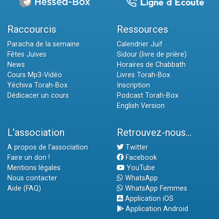
Raccourcis
Ressources
Paracha de la semaine
Calendrier Juif
Fêtes Juives
Sidour (livre de prière)
News
Horaires de Chabbath
Cours Mp3-Vidéo
Livres Torah-Box
Yéchiva Torah-Box
Inscription
Dédicacer un cours
Podcast Torah-Box
English Version
L'association
Retrouvez-nous...
A propos de l'association
Twitter
Faire un don !
Facebook
Mentions légales
YouTube
Nous contacter
WhatsApp
Aide (FAQ)
WhatsApp Femmes
Application iOS
Application Android