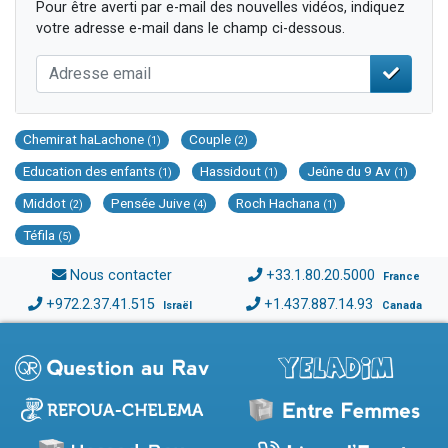
Pour être averti par e-mail des nouvelles vidéos, indiquez
votre adresse e-mail dans le champ ci-dessous.
Chemirat haLachone
Couple
(1)
(2)
Education des enfants
Hassidout
Jeûne du 9 Av
(1)
(1)
(1)
Middot
Pensée Juive
Roch Hachana
(2)
(4)
(1)
Téfila
(5)
Nous contacter
+33.1.80.20.5000
France
+972.2.37.41.515
+1.437.887.14.93
Israël
Canada