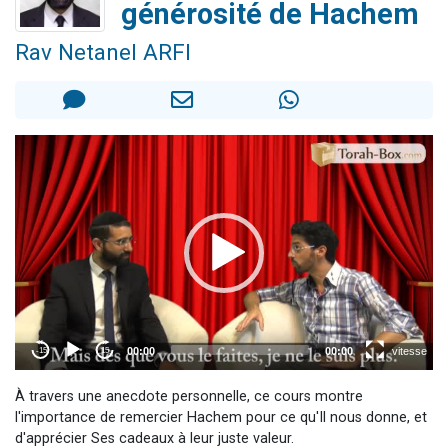
générosité de Hachem
Il reste 49 places pour étudier en groupe sur Zoom
12 nouvelles musiques dans Torah-Box Music
Rav Netanel ARFI
3 personnes viennent de nous rejoindre sur WhatsApp
2 personnes viennent de nous rejoindre sur WhatsApp
2 personnes viennent de nous rejoindre sur WhatsApp
À travers une anecdote personnelle, ce cours montre
l'importance de remercier Hachem pour ce qu'Il nous donne, et
d'apprécier Ses cadeaux à leur juste valeur.