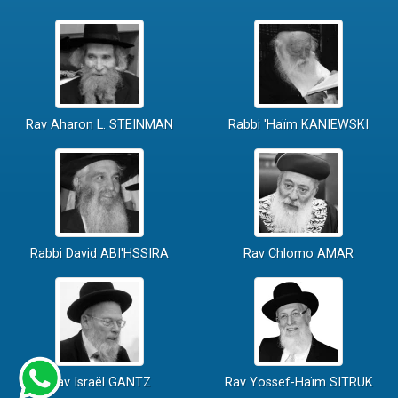
Rav Aharon L. STEINMAN
Rabbi 'Haïm KANIEWSKI
Rabbi David ABI'HSSIRA
Rav Chlomo AMAR
Rav Israël GANTZ
Rav Yossef-Haïm SITRUK