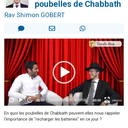
poubelles de Chabbath
6 personnes viennent de faire un don pour 5 enfants déjà orphelins risquent de perdre leur maman
2 personnes viennent de faire un don pour Reloger Rivka, 6 enfants, victime de violences...
Rav Shimon GOBERT
10 personnes viennent de demander une bénédiction
Il reste 49 places pour étudier en groupe sur Zoom
2 personnes viennent de nous rejoindre sur WhatsApp
En quoi les poubelles de Chabbath peuvent-elles nous rappeler
l'importance de "recharger les batteries" en ce jour ?