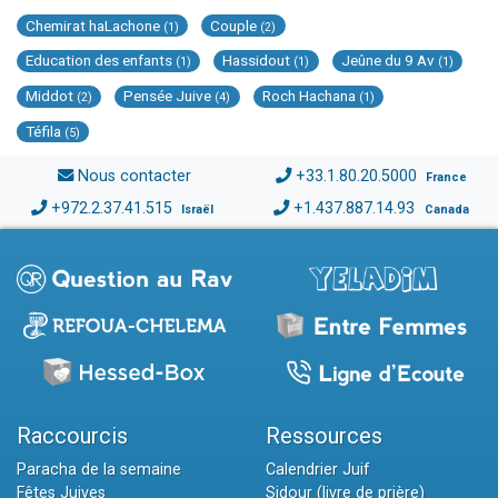
Chemirat haLachone
Couple
(1)
(2)
Education des enfants
Hassidout
Jeûne du 9 Av
(1)
(1)
(1)
Middot
Pensée Juive
Roch Hachana
(2)
(4)
(1)
Téfila
(5)
Nous contacter
+33.1.80.20.5000
France
+972.2.37.41.515
+1.437.887.14.93
Israël
Canada
Raccourcis
Ressources
Paracha de la semaine
Calendrier Juif
Fêtes Juives
Sidour (livre de prière)