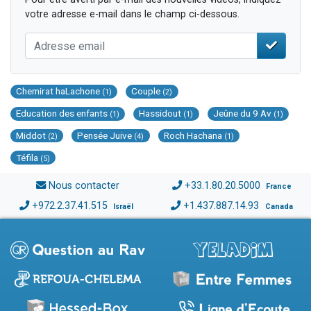
votre adresse e-mail dans le champ ci-dessous.
Chemirat haLachone
Couple
(1)
(2)
Education des enfants
Hassidout
Jeûne du 9 Av
(1)
(1)
(1)
Middot
Pensée Juive
Roch Hachana
(2)
(4)
(1)
Téfila
(5)
Nous contacter
+33.1.80.20.5000
France
+972.2.37.41.515
+1.437.887.14.93
Israël
Canada