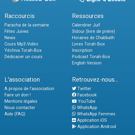
Raccourcis
Ressources
Paracha de la semaine
Calendrier Juif
Fêtes Juives
Sidour (livre de prière)
News
Horaires de Chabbath
Cours Mp3-Vidéo
Livres Torah-Box
Yéchiva Torah-Box
Inscription
Dédicacer un cours
Podcast Torah-Box
English Version
L'association
Retrouvez-nous...
A propos de l'association
Twitter
Faire un don !
Facebook
Mentions légales
YouTube
Nous contacter
WhatsApp
Aide (FAQ)
WhatsApp Femmes
Application iOS
Application Android