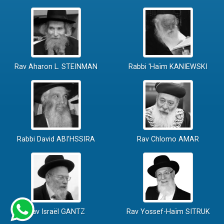
Rav Aharon L. STEINMAN
Rabbi 'Haïm KANIEWSKI
Rabbi David ABI'HSSIRA
Rav Chlomo AMAR
Rav Israël GANTZ
Rav Yossef-Haïm SITRUK