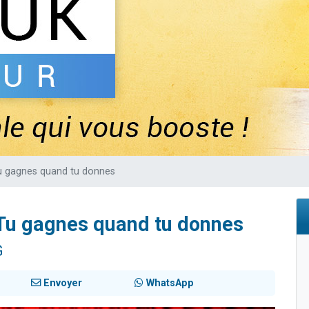
sion radio : Visions de grandeur n°104 : Le Chabbath et le Birkat Hamazone à 
 viennent de demander une bénédiction
de donner son Maasser
49 places pour étudier en groupe sur Zoom
 donner son Maasser
Tu gagnes quand tu donnes
: Tu gagnes quand tu donnes
G
Envoyer
WhatsApp