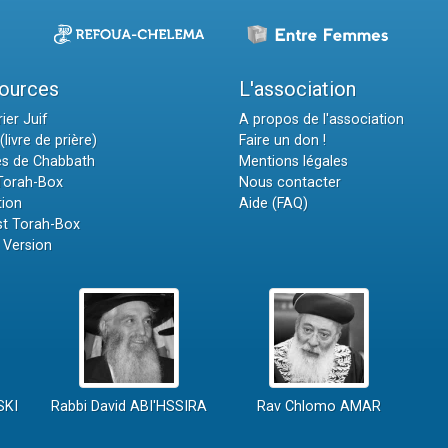
ources
L'association
ier Juif
A propos de l'association
(livre de prière)
Faire un don !
es de Chabbath
Mentions légales
 Torah-Box
Nous contacter
tion
Aide (FAQ)
t Torah-Box
 Version
SKI
Rabbi David ABI'HSSIRA
Rav Chlomo AMAR