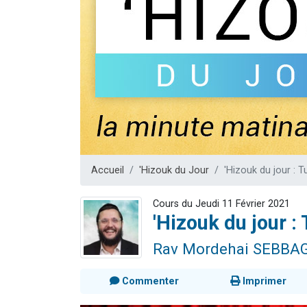
Nouvelle émis
61 personnes
Ariel vient 
Il reste 
Eva vient de
Accueil
'Hizouk du Jour
'Hizouk du jour : 
Cours du Jeudi 11 Février 2021
'Hizouk du jour 
Rav Mordehai SEBBA
Commenter
Imprimer