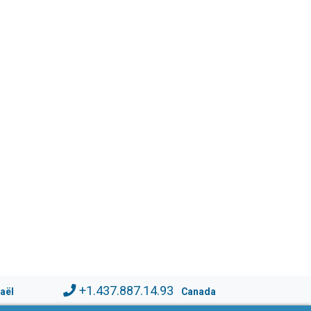
+1.437.887.14.93
raël
Canada