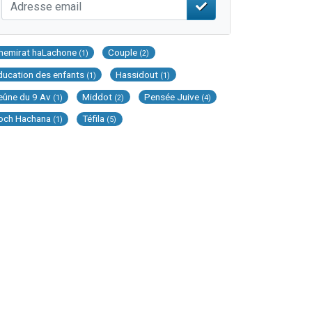
hemirat haLachone
Couple
(1)
(2)
ducation des enfants
Hassidout
(1)
(1)
eûne du 9 Av
Middot
Pensée Juive
(1)
(2)
(4)
och Hachana
Téfila
(1)
(5)