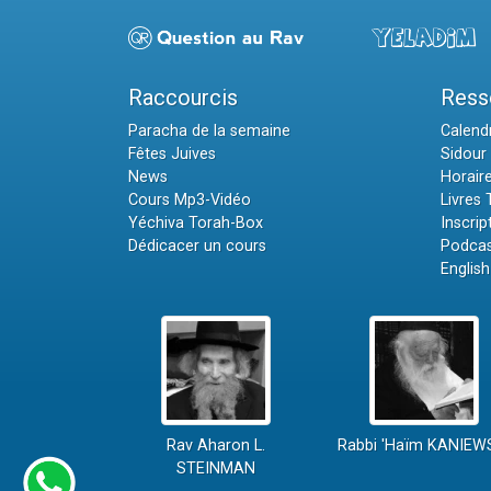
Raccourcis
Ress
Paracha de la semaine
Calendr
Fêtes Juives
Sidour 
News
Horair
Cours Mp3-Vidéo
Livres
Yéchiva Torah-Box
Inscrip
Dédicacer un cours
Podcas
English
Rav Aharon L.
Rabbi 'Haïm KANIEW
STEINMAN