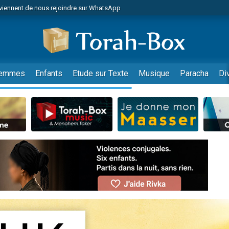
viennent de nous rejoindre sur WhatsApp
viennent de nous rejoindre sur WhatsApp
de donner son Maasser
es viennent de faire un don pour 5 jours de vacances aux Orphelins
es viennent de faire un don pour Diane, 80 ans, dans un appartement insalub
emmes
Enfants
Etude sur Texte
Musique
Paracha
Di
 viennent de demander une bénédiction
viennent de nous rejoindre sur WhatsApp
nnes viennent de faire un don pour Sauvez la jambe de Yohan
49 places pour étudier en groupe sur Zoom
lles musiques dans Torah-Box Music
viennent de nous rejoindre sur WhatsApp
viennent de nous rejoindre sur WhatsApp
viennent de nous rejoindre sur WhatsApp
les musiques dans Torah-Box Music
es viennent de faire un don pour Tsédaka : pauvres d'Israel