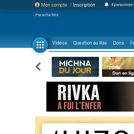
Mon compte
/
Inscription
4 personnes 
3 personnes 
Paracha Réé
Odaya vient 
3 personn
3 personn
Vidéos
Question au Rav
Dons
F
13 personnes
2 personnes 
30 perso
Il reste 
12 nouve
3 personnes 
2 personnes 
3 personnes 
2 nouvel
8 personn