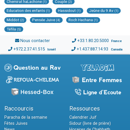
Chemirat haLachone
Couple
(1)
(2)
Education des enfants
Hassidout
Jeûne du 9 Av
(1)
(1)
(1)
Middot
Pensée Juive
Roch Hachana
(2)
(4)
(1)
Téfila
(5)
Nous contacter
+33.1.80.20.5000
France
+972.2.37.41.515
+1.437.887.14.93
Israël
Canada
Raccourcis
Ressources
Paracha de la semaine
Calendrier Juif
Fêtes Juives
Sidour (livre de prière)
News
Horaires de Chabbath