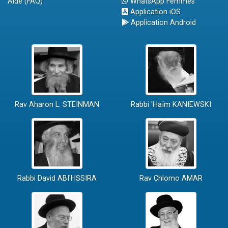
Aide (FAQ)
WhatsApp Femmes
Application iOS
Application Android
Rav Aharon L. STEINMAN
Rabbi 'Haïm KANIEWSKI
Rabbi David ABI'HSSIRA
Rav Chlomo AMAR