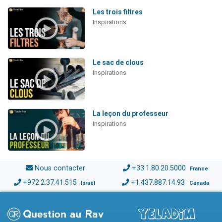
Les trois filtres
Inspirations
Le sac de clous
Inspirations
La leçon du professeur
Inspirations
Nous contacter
+33.1.80.20.5000
France
+972.2.37.41.515
+1.437.887.14.93
Israël
Canada