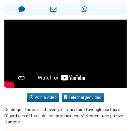
Il reste 49 places pour étudier en groupe sur Zoom
12 nouvelles musiques dans Torah-Box Music
3 personnes viennent de nous rejoindre sur WhatsApp
2 personnes viennent de nous rejoindre sur WhatsApp
2 personnes viennent de nous rejoindre sur WhatsApp
Voir la vidéo
Télécharger vidéo
On dit que l'amour est aveugle... mais faire l'aveugle parfois à
l'égard des défauts de son prochain est réellement une preuve
d'amour.