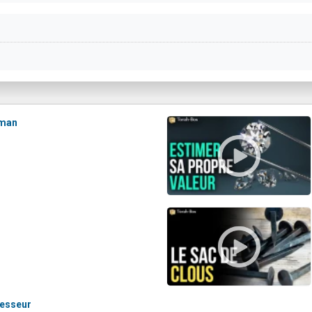
aman
fesseur