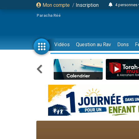
Mon compte
/
Inscription
4 personnes 
Il reste 
Paracha Réé
23 person
Eva vient de
4 personnes 
Vidéos
Question au Rav
Dons
F
3 personnes 
3 personn
Odaya vient 
13 personnes
2 personnes 
30 perso
12 nouve
Il reste 
3 personnes 
2 personnes 