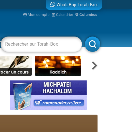
WhatsApp Torah-Box
Mon compte
Calendrier
Columbus
bre
vertissements
Livres
Rabbanim