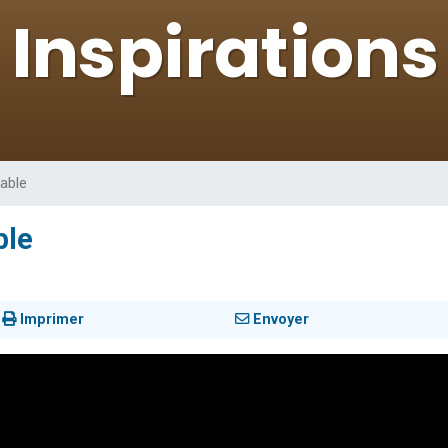
les musiques dans Torah-Box Music
viennent de nous rejoindre sur WhatsApp
es viennent de faire un don pour Tsédaka : pauvres d'Israel
es viennent de faire un don pour 1 Journée de Vacances Pour les Enfants
 viennent de demander une bénédiction
sable
ble
Imprimer
Envoyer