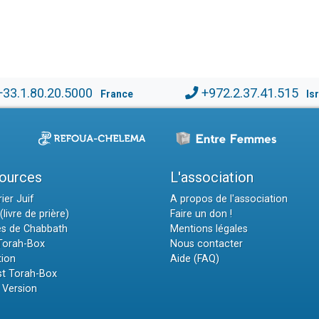
+33.1.80.20.5000
+972.2.37.41.515
France
Is
ources
L'association
ier Juif
A propos de l'association
(livre de prière)
Faire un don !
es de Chabbath
Mentions légales
 Torah-Box
Nous contacter
tion
Aide (FAQ)
t Torah-Box
 Version