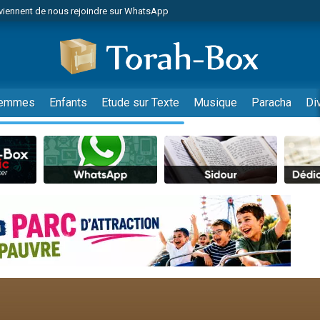
viennent de nous rejoindre sur WhatsApp
49 places pour étudier en groupe sur Zoom
nes viennent de faire un don pour Diane, 80 ans, dans un appartement insalu
 donner son Maasser
viennent de nous rejoindre sur WhatsApp
emmes
Enfants
Etude sur Texte
Musique
Paracha
Di
viennent de nous rejoindre sur WhatsApp
es viennent de faire un don pour 5 jours de vacances aux Orphelins
de donner son Maasser
 viennent de demander une bénédiction
viennent de nous rejoindre sur WhatsApp
nnes viennent de faire un don pour Sauvez la jambe de Yohan
lles musiques dans Torah-Box Music
49 places pour étudier en groupe sur Zoom
viennent de nous rejoindre sur WhatsApp
viennent de nous rejoindre sur WhatsApp