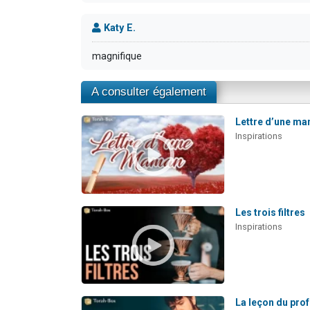
Katy E.
magnifique
A consulter également
Lettre d’une m
Inspirations
Les trois filtres
Inspirations
La leçon du pro