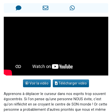
Il reste 49 places pour étudier en groupe sur Zoom
12 nouvelles musiques dans Torah-Box Music
3 personnes viennent de nous rejoindre sur WhatsApp
2 personnes viennent de nous rejoindre sur WhatsApp
2 personnes viennent de nous rejoindre sur WhatsApp
Voir la vidéo
Télécharger vidéo
Apprenons à déplacer le curseur dans nos esprits trop souvent
égocentrés. Si l'on pense qu'une personne NOUS évite, c'est
qu'on réfléchit en se croyant le centre de SON monde ! Or cette
personne a probablement d'autres priorités que nous et même