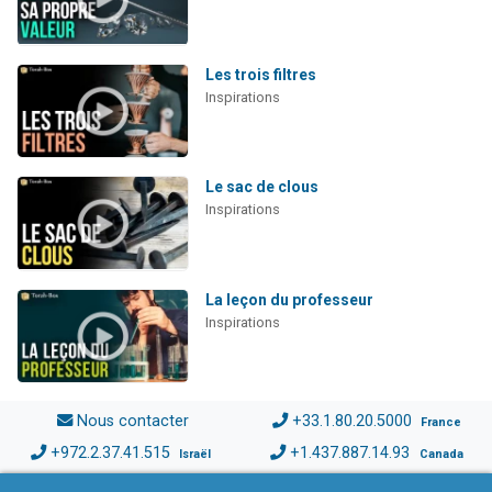
Les trois filtres
Inspirations
Le sac de clous
Inspirations
La leçon du professeur
Inspirations
Nous contacter
+33.1.80.20.5000
France
+972.2.37.41.515
+1.437.887.14.93
Israël
Canada