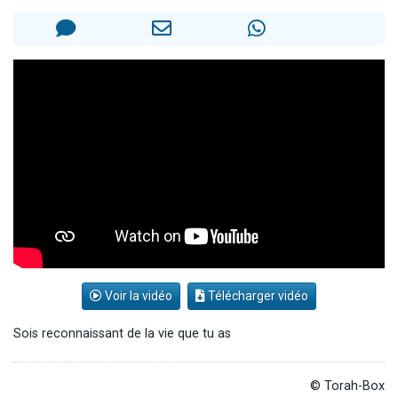
13 personnes viennent de demander une bénédiction
30 personnes viennent de faire un don pour Sauvez la jambe de Yohan
Il reste 49 places pour étudier en groupe sur Zoom
12 nouvelles musiques dans Torah-Box Music
29 personnes viennent de demander une bénédiction
Voir la vidéo
Télécharger vidéo
Sois reconnaissant de la vie que tu as
© Torah-Box