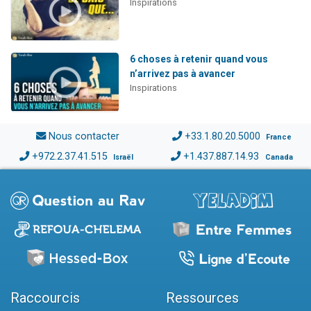
Inspirations
6 choses à retenir quand vous
n’arrivez pas à avancer
Inspirations
Nous contacter
+33.1.80.20.5000
France
+972.2.37.41.515
+1.437.887.14.93
Israël
Canada
Raccourcis
Ressources