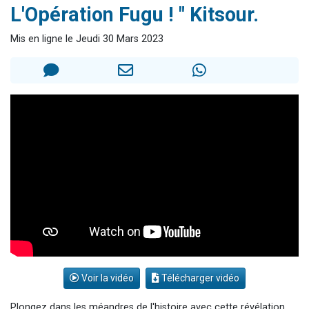
L'Opération Fugu ! " Kitsour.
3 personnes viennent de nous rejoindre sur WhatsApp
2 personnes viennent de nous rejoindre sur WhatsApp
Mis en ligne le Jeudi 30 Mars 2023
3 personnes viennent de nous rejoindre sur WhatsApp
2 nouvelles musiques dans Torah-Box Music
4 personnes viennent de faire un don pour Reloger Rivka, 6 enfants, victime de violences...
Voir la vidéo
Télécharger vidéo
Plongez dans les méandres de l'histoire avec cette révélation