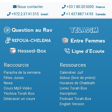
Nous contacter
+33.1.80.20.5000
France
+972.2.37.41.515
+1.437.887.14.93
Israël
Canada
Raccourcis
Ressources
Paracha de la semaine
Calendrier Juif
Fêtes Juives
Sidour (livre de prière)
News
Horaires de Chabbath
Cours Mp3-Vidéo
Livres Torah-Box
Yéchiva Torah-Box
Inscription
Dédicacer un cours
Podcast Torah-Box
English Version