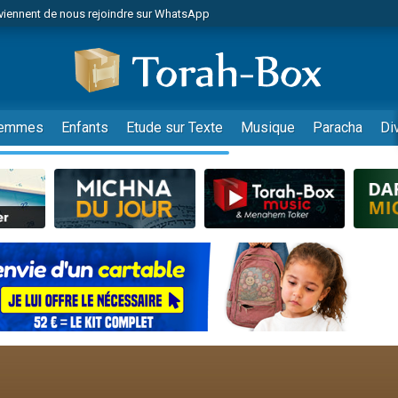
viennent de nous rejoindre sur WhatsApp
viennent de nous rejoindre sur WhatsApp
les musiques dans Torah-Box Music
es viennent de faire un don pour Tsédaka : pauvres d'Israel
es viennent de faire un don pour Diane, 80 ans, dans un appartement insalub
emmes
Enfants
Etude sur Texte
Musique
Paracha
Di
sion radio : Visions de grandeur n°104 : Le Chabbath et le Birkat Hamazone à 
 viennent de demander une bénédiction
nnes viennent de faire un don pour Sauvez la jambe de Yohan
49 places pour étudier en groupe sur Zoom
de donner son Maasser
ent de donner son Maasser
es viennent de faire un don pour 5 enfants déjà orphelins risquent de perdre
es viennent de faire un don pour Reloger Rivka, 6 enfants, victime de violences
 viennent de demander une bénédiction
49 places pour étudier en groupe sur Zoom