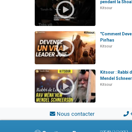
pendant la Shoah
Kitsour
"Comment Deveni
Pin'has
Kitsour
Kitsour : Rabbi
Mendel Schnee
Kitsour
Nous contacter