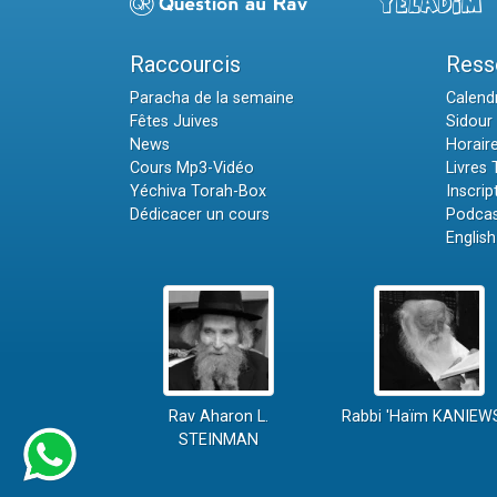
Raccourcis
Ress
Paracha de la semaine
Calendr
Fêtes Juives
Sidour 
News
Horair
Cours Mp3-Vidéo
Livres
Yéchiva Torah-Box
Inscrip
Dédicacer un cours
Podcas
English
Rav Aharon L.
Rabbi 'Haïm KANIEW
STEINMAN