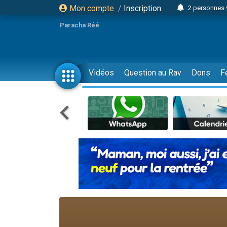
Mon compte
/
Inscription
2 personnes 
3 personnes 
Paracha Réé
2 nouvel
8 personn
4 personn
Vidéos
Question au Rav
Dons
F
Nouvelle émis
61 personnes
39 perso
Il reste 
Ariel vient 
Nathaniel vi
6 personn
2 personn
10 personnes
Il reste 