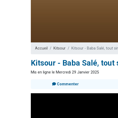
Dovan vient 
2 personnes 
2 personnes 
Malgorzata v
3 personnes 
Accueil
Kitsour
Kitsour - Baba Salé, tout s
Kitsour - Baba Salé, tout
Mis en ligne le Mercredi 29 Janvier 2025
Commenter