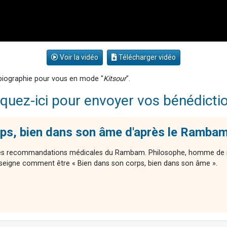
Voir la vidéo
Télécharger vidéo
 biographie pour vous en mode "
Kitsour
".
iquez-ici pour envoyer vos bénédicti
rps, bien dans son âme d'après le Ramba
 des recommandations médicales du Rambam. Philosophe, homme de s
eigne comment être « Bien dans son corps, bien dans son âme ».