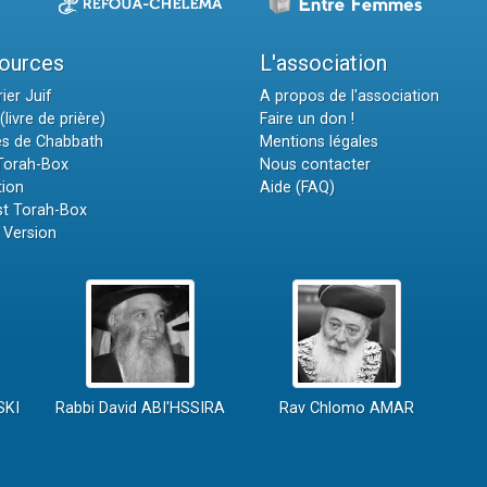
ources
L'association
ier Juif
A propos de l'association
(livre de prière)
Faire un don !
es de Chabbath
Mentions légales
 Torah-Box
Nous contacter
tion
Aide (FAQ)
t Torah-Box
 Version
SKI
Rabbi David ABI'HSSIRA
Rav Chlomo AMAR