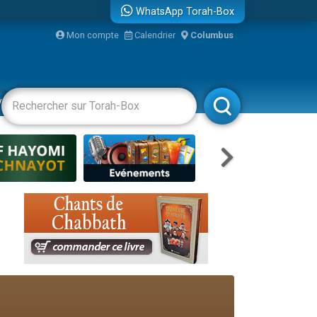
WhatsApp Torah-Box
Mon compte
Calendrier
Columbus
re
vertissements
Livres
Rabbanim
travers le temps
 leur maman
...