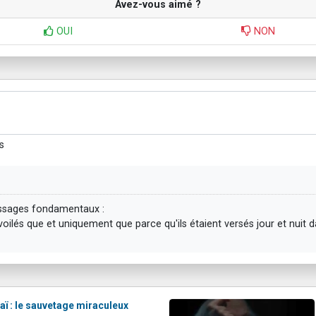
Avez-vous aimé ?
OUI
NON
s
ssages fondamentaux :
évoilés que et uniquement que parce qu'ils étaient versés jour et nuit
ï : le sauvetage miraculeux