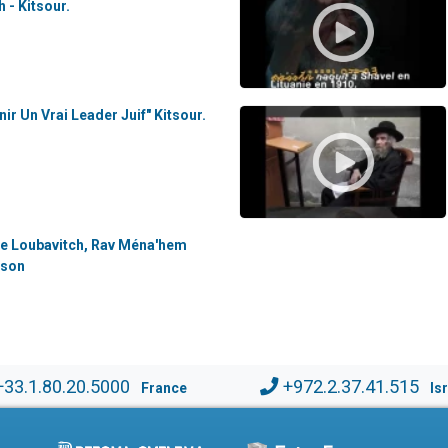
 - Kitsour.
r Un Vrai Leader Juif" Kitsour.
 de Loubavitch, Rav Ména'hem
rson
+33.1.80.20.5000
+972.2.37.41.515
France
Is