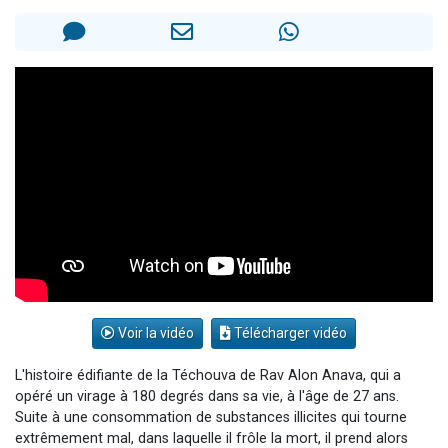
Il reste 49 places pour étudier en groupe sur Zoom
12 nouvelles musiques dans Torah-Box Music
3 personnes viennent de nous rejoindre sur WhatsApp
2 personnes viennent de nous rejoindre sur WhatsApp
2 personnes viennent de nous rejoindre sur WhatsApp
Voir la vidéo
Télécharger vidéo
L'histoire édifiante de la Téchouva de Rav Alon Anava, qui a
opéré un virage à 180 degrés dans sa vie, à l'âge de 27 ans.
Suite à une consommation de substances illicites qui tourne
extrêmement mal, dans laquelle il frôle la mort, il prend alors