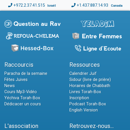
+972.2.37.41.515
+1.437.887.14.93
Israël
Canada
Raccourcis
Ressources
Paracha de la semaine
Calendrier Juif
Fêtes Juives
Sidour (livre de prière)
News
Horaires de Chabbath
Cours Mp3-Vidéo
Livres Torah-Box
Yéchiva Torah-Box
Inscription
Dédicacer un cours
Podcast Torah-Box
English Version
L'association
Retrouvez-nous...