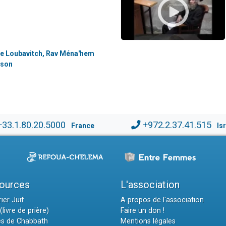
 de Loubavitch, Rav Ména'hem
rson
+33.1.80.20.5000
+972.2.37.41.515
France
Is
ources
L'association
ier Juif
A propos de l'association
(livre de prière)
Faire un don !
es de Chabbath
Mentions légales