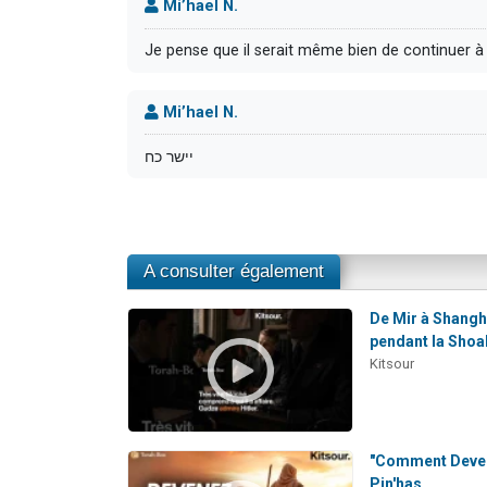
Mi’hael N.
Je pense que il serait même bien de continuer à 
Mi’hael N.
יישר כח
A consulter également
De Mir à Shangha
pendant la Shoah
Kitsour
"Comment Deveni
Pin'has