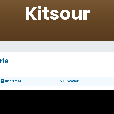
sion radio : Visions de grandeur n°104 : Le Chabbath et le Birkat Hamazone à 
 viennent de demander une bénédiction
de donner son Maasser
49 places pour étudier en groupe sur Zoom
 donner son Maasser
rie
Imprimer
Envoyer