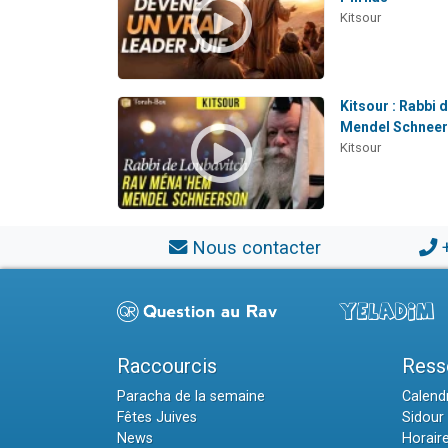
Kitsour
Kitsour : Rabbi
Mendel Schnee
Kitsour
Nous contacter
Raccourcis
Ress
Paracha de la semaine
Calendr
Fêtes Juives
Sidour 
News
Horair