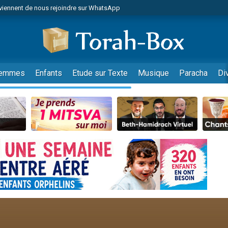
viennent de nous rejoindre sur WhatsApp
viennent de nous rejoindre sur WhatsApp
de donner son Maasser
es viennent de faire un don pour 5 jours de vacances aux Orphelins
es viennent de faire un don pour Diane, 80 ans, dans un appartement insalub
emmes
Enfants
Etude sur Texte
Musique
Paracha
Di
 viennent de demander une bénédiction
viennent de nous rejoindre sur WhatsApp
nnes viennent de faire un don pour Sauvez la jambe de Yohan
49 places pour étudier en groupe sur Zoom
lles musiques dans Torah-Box Music
viennent de nous rejoindre sur WhatsApp
viennent de nous rejoindre sur WhatsApp
viennent de nous rejoindre sur WhatsApp
les musiques dans Torah-Box Music
es viennent de faire un don pour Tsédaka : pauvres d'Israel