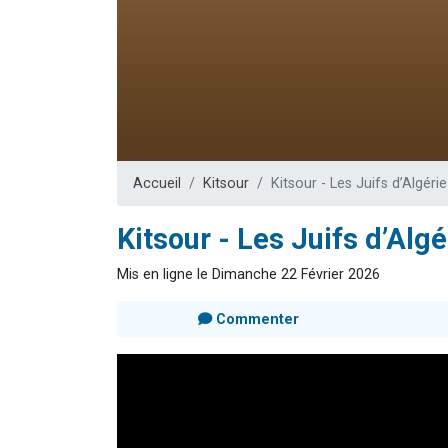
Nouvelle émis
61 personnes
Ariel vient 
Il reste 
Eva vient de
Accueil
Kitsour
Kitsour - Les Juifs d’Algérie
Kitsour - Les Juifs d’Algé
Mis en ligne le Dimanche 22 Février 2026
Commenter