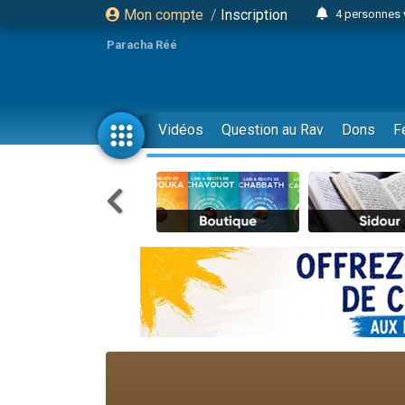
Mon compte
/
Inscription
4 personnes 
3 personnes 
Paracha Réé
Odaya vient 
3 personn
3 personn
Vidéos
Question au Rav
Dons
F
13 personnes
2 personnes 
30 perso
Il reste 
12 nouve
3 personnes 
2 personnes 
3 personnes 
2 nouvel
8 personn