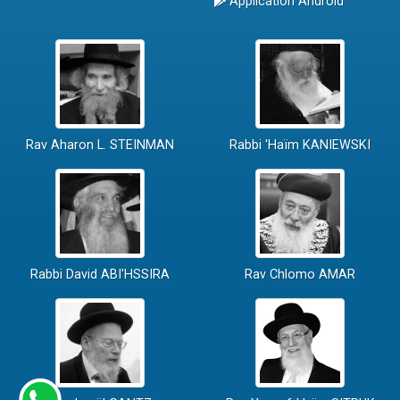
Application Android
Rav Aharon L. STEINMAN
Rabbi 'Haïm KANIEWSKI
Rabbi David ABI'HSSIRA
Rav Chlomo AMAR