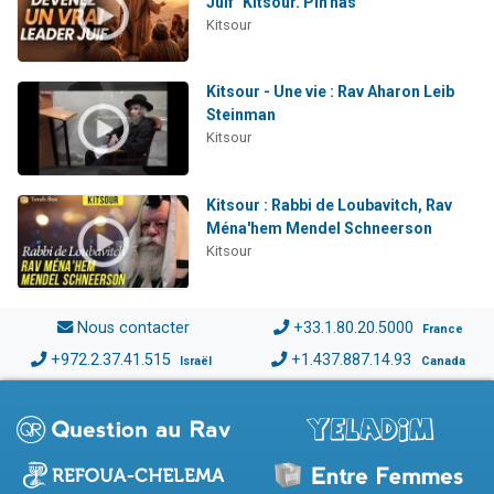
Juif" Kitsour. Pin'has
Kitsour
Kitsour - Une vie : Rav Aharon Leib
Steinman
Kitsour
Kitsour : Rabbi de Loubavitch, Rav
Ména'hem Mendel Schneerson
Kitsour
Nous contacter
+33.1.80.20.5000
France
+972.2.37.41.515
+1.437.887.14.93
Israël
Canada