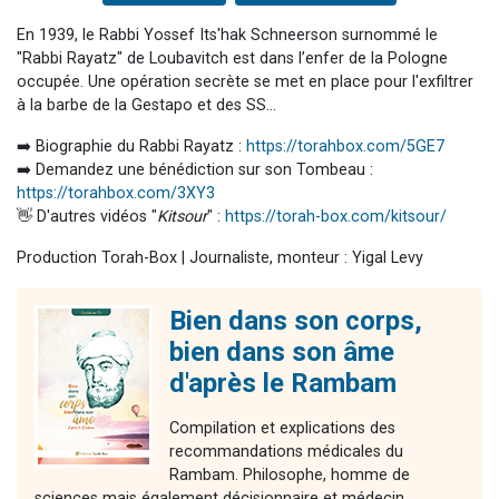
En 1939, le Rabbi Yossef Its'hak Schneerson surnommé le
"Rabbi Rayatz" de Loubavitch est dans l’enfer de la Pologne
occupée. Une opération secrète se met en place pour l'exfiltrer
à la barbe de la Gestapo et des SS...
➡️ Biographie du Rabbi Rayatz :
https://torahbox.com/5GE7
➡️ Demandez une bénédiction sur son Tombeau :
https://torahbox.com/3XY3
👋 D'autres vidéos "
Kitsour
" :
https://torah-box.com/kitsour/
Production Torah-Box | Journaliste, monteur : Yigal Levy
Bien dans son corps,
bien dans son âme
d'après le Rambam
Compilation et explications des
recommandations médicales du
Rambam. Philosophe, homme de
sciences mais également décisionnaire et médecin,