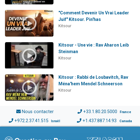
"Comment Devenir Un Vrai Leader
Juif" Kitsour. Pin'has
Kitsour
Kitsour - Une vie : Rav Aharon Leib
Steinman
Kitsour
Kitsour : Rabbi de Loubavitch, Rav
Ména'hem Mendel Schneerson
Kitsour
Nous contacter
+33.1.80.20.5000
France
+972.2.37.41.515
+1.437.887.14.93
Israël
Canada