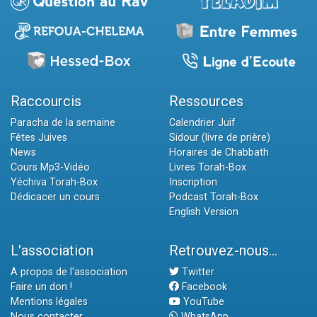
Raccourcis
Ressources
Paracha de la semaine
Calendrier Juif
Fêtes Juives
Sidour (livre de prière)
News
Horaires de Chabbath
Cours Mp3-Vidéo
Livres Torah-Box
Yéchiva Torah-Box
Inscription
Dédicacer un cours
Podcast Torah-Box
English Version
L'association
Retrouvez-nous...
A propos de l'association
Twitter
Faire un don !
Facebook
Mentions légales
YouTube
Nous contacter
WhatsApp