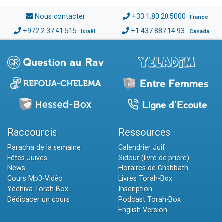
Nous contacter
+33.1.80.20.5000
France
+972.2.37.41.515
+1.437.887.14.93
Israël
Canada
Raccourcis
Ressources
Paracha de la semaine
Calendrier Juif
Fêtes Juives
Sidour (livre de prière)
News
Horaires de Chabbath
Cours Mp3-Vidéo
Livres Torah-Box
Yéchiva Torah-Box
Inscription
Dédicacer un cours
Podcast Torah-Box
English Version