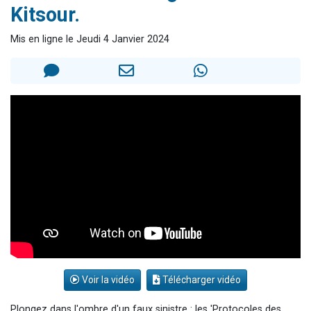
Kitsour.
Il reste 49 places pour étudier en groupe sur Zoom
Eva vient de donner son Maasser
Mis en ligne le Jeudi 4 Janvier 2024
4 personnes viennent de nous rejoindre sur WhatsApp
3 personnes viennent de nous rejoindre sur WhatsApp
3 personnes viennent de faire un don pour Événements Torah-Box
Voir la vidéo
Télécharger vidéo
Plongez dans l'ombre d'un faux sinistre : les 'Protocoles des