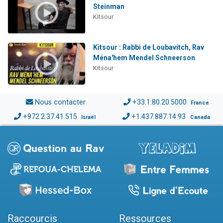
Steinman
Kitsour
Kitsour : Rabbi de Loubavitch, Rav
Ména'hem Mendel Schneerson
Kitsour
Nous contacter
+33.1.80.20.5000
France
+972.2.37.41.515
+1.437.887.14.93
Israël
Canada
Raccourcis
Ressources