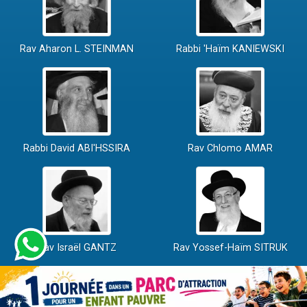
Rav Aharon L. STEINMAN
Rabbi 'Haïm KANIEWSKI
Rabbi David ABI'HSSIRA
Rav Chlomo AMAR
Rav Israël GANTZ
Rav Yossef-Haïm SITRUK