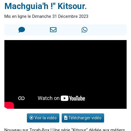
Machguia'h !" Kitsour.
13 personnes viennent de demander une bénédiction
30 personnes viennent de faire un don pour Sauvez la jambe de Yohan
Mis en ligne le Dimanche 31 Décembre 2023
Il reste 49 places pour étudier en groupe sur Zoom
12 nouvelles musiques dans Torah-Box Music
29 personnes viennent de demander une bénédiction
Voir la vidéo
Télécharger vidéo
Nouveau sur Torah-Box ! Une série "Kitsour" dédiée aux métiers