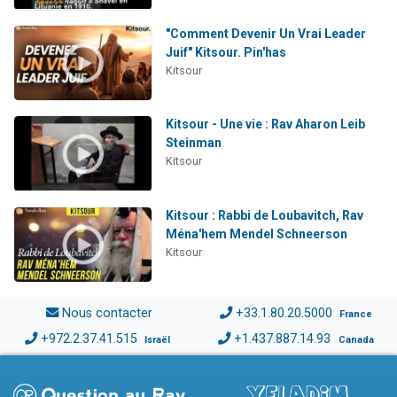
"Comment Devenir Un Vrai Leader
Juif" Kitsour. Pin'has
Kitsour
Kitsour - Une vie : Rav Aharon Leib
Steinman
Kitsour
Kitsour : Rabbi de Loubavitch, Rav
Ména'hem Mendel Schneerson
Kitsour
Nous contacter
+33.1.80.20.5000
France
+972.2.37.41.515
+1.437.887.14.93
Israël
Canada