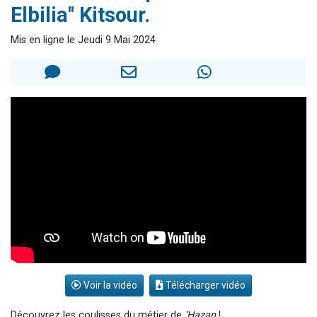
Elbilia" Kitsour.
13 personnes viennent de demander une bénédiction
30 personnes viennent de faire un don pour Sauvez la jambe de Yohan
Mis en ligne le Jeudi 9 Mai 2024
Il reste 49 places pour étudier en groupe sur Zoom
12 nouvelles musiques dans Torah-Box Music
29 personnes viennent de demander une bénédiction
Voir la vidéo
Télécharger vidéo
Découvrez les coulisses du métier de
‘Hazan
!