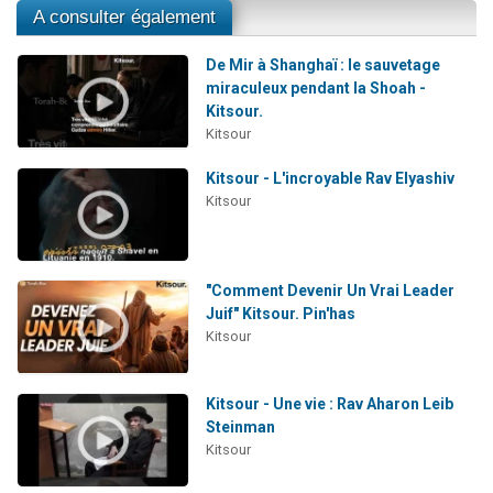
A consulter également
De Mir à Shanghaï : le sauvetage
miraculeux pendant la Shoah -
Kitsour.
Kitsour
Kitsour - L'incroyable Rav Elyashiv
Kitsour
"Comment Devenir Un Vrai Leader
Juif" Kitsour. Pin'has
Kitsour
Kitsour - Une vie : Rav Aharon Leib
Steinman
Kitsour