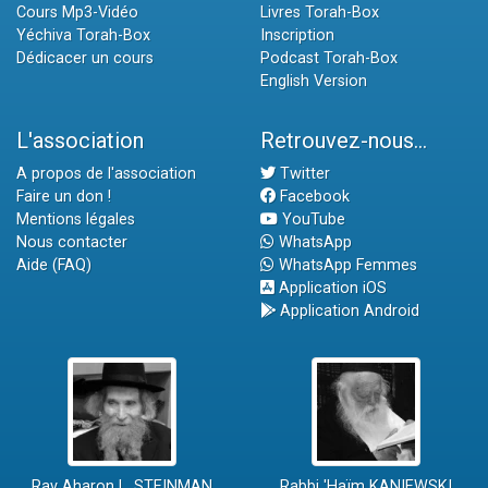
Cours Mp3-Vidéo
Livres Torah-Box
Yéchiva Torah-Box
Inscription
Dédicacer un cours
Podcast Torah-Box
English Version
L'association
Retrouvez-nous...
A propos de l'association
Twitter
Faire un don !
Facebook
Mentions légales
YouTube
Nous contacter
WhatsApp
Aide (FAQ)
WhatsApp Femmes
Application iOS
Application Android
Rav Aharon L. STEINMAN
Rabbi 'Haïm KANIEWSKI