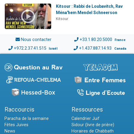
Kitsour : Rabbi de Loubavitch, Rav
Ména'hem Mendel Schneerson
Kitsour
Nous contacter
+33.1.80.20.5000
France
+972.2.37.41.515
+1.437.887.14.93
Israël
Canada
Raccourcis
Ressources
Paracha de la semaine
Calendrier Juif
Fêtes Juives
Sidour (livre de prière)
News
Horaires de Chabbath