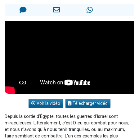
Il reste 49 places pour étudier en groupe sur Zoom
12 nouvelles musiques dans Torah-Box Music
3 personnes viennent de nous rejoindre sur WhatsApp
2 personnes viennent de nous rejoindre sur WhatsApp
2 personnes viennent de nous rejoindre sur WhatsApp
Voir la vidéo
Télécharger vidéo
Depuis la sortie d'Égypte, toutes les guerres d'Israël sont
miraculeuses. Littéralement, c'est D.ieu qui combat pour nous,
et nous n'avons qu'à nous tenir tranquilles, ou au maximum,
faire semblant de combattre. L'un des exemples les plus