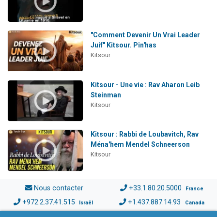
"Comment Devenir Un Vrai Leader
Juif" Kitsour. Pin'has
Kitsour
Kitsour - Une vie : Rav Aharon Leib
Steinman
Kitsour
Kitsour : Rabbi de Loubavitch, Rav
Ména'hem Mendel Schneerson
Kitsour
Nous contacter
+33.1.80.20.5000
France
+972.2.37.41.515
+1.437.887.14.93
Israël
Canada