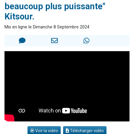
beaucoup plus puissante"
13 personnes viennent de demander une bénédiction
Kitsour.
30 personnes viennent de faire un don pour Sauvez la jambe de Yohan
Il reste 49 places pour étudier en groupe sur Zoom
Mis en ligne le Dimanche 8 Septembre 2024
12 nouvelles musiques dans Torah-Box Music
29 personnes viennent de demander une bénédiction
Voir la vidéo
Télécharger vidéo