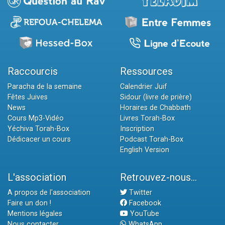
Raccourcis
Ressources
Paracha de la semaine
Calendrier Juif
Fêtes Juives
Sidour (livre de prière)
News
Horaires de Chabbath
Cours Mp3-Vidéo
Livres Torah-Box
Yéchiva Torah-Box
Inscription
Dédicacer un cours
Podcast Torah-Box
English Version
L'association
Retrouvez-nous...
A propos de l'association
Twitter
Faire un don !
Facebook
Mentions légales
YouTube
Nous contacter
WhatsApp