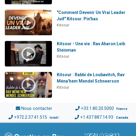
"Comment Devenir Un Vrai Leader
Juif" Kitsour. Pin'has
Kitsour
Kitsour - Une vie : Rav Aharon Leib
Steinman
Kitsour
Kitsour : Rabbi de Loubavitch, Rav
Ména'hem Mendel Schneerson
Kitsour
Nous contacter
+33.1.80.20.5000
France
+972.2.37.41.515
+1.437.887.14.93
Israël
Canada