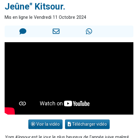
Jeûne" Kitsour.
Nouvelle émission radio : Visions de grandeur n°104 : Le Chabbath et le Birkat Hamazone à travers le temps
61 personnes viennent de demander une bénédiction
Mis en ligne le Vendredi 11 Octobre 2024
Ariel vient de donner son Maasser
Il reste 49 places pour étudier en groupe sur Zoom
Eva vient de donner son Maasser
Voir la vidéo
Télécharger vidéo
Yom Kippour
est le jour le plus heureux de l'année juive malgré