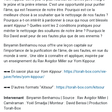
le jeûne et la prière intense. C'est une opportunité pour purifier
l'âme, qui est l'essence de notre être. Pourquoi est-ce la
meilleure chose à se souhaiter que le nettoyage de nos fautes ?
Pourquoi a-t-on intérêt à pardonner à ceux qui nous ont blessés
avant
Kippour
? Quelles sont les 2 conditions pratiques pour
mériter le nettoyage des souillures de notre âme ? Pourquoi le
Roi David avait peur de ses fautes plus que de ses ennemis ?
Binyamin Benhamou nous offre une leçon capitale sur
l'importance de la purification de l'âme, de ses fautes, en vue du
monde à venir... Une idée à connaître et appliquer, inspirée par
un enseignement du Rav Avigdor Miller sur Yom Kippour.
➡️➡️ En savoir plus sur
Yom Kippour
:
https://torah-box.com/vie-
juive/fetes/yom-kippour/
➡️➡️ D'autres formats "
Kitsour
" :
https://torah-box.com/kitsour
Intervenant
: Binyamin Benhamou | Source : Rav Avigdor Miller |
Caméraman : Yoël Smadja | Monteur : David Berissi | Production
Torah-Box