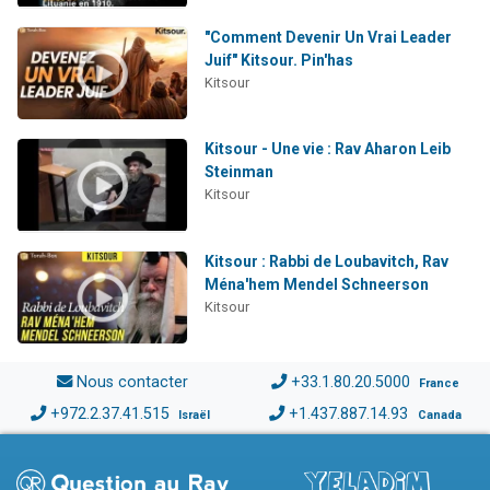
"Comment Devenir Un Vrai Leader
Juif" Kitsour. Pin'has
Kitsour
Kitsour - Une vie : Rav Aharon Leib
Steinman
Kitsour
Kitsour : Rabbi de Loubavitch, Rav
Ména'hem Mendel Schneerson
Kitsour
Nous contacter
+33.1.80.20.5000
France
+972.2.37.41.515
+1.437.887.14.93
Israël
Canada