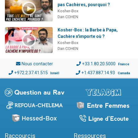
pas Cachères, pourquoi ?
Kosher-Box
Dan COHEN
Kosher-Box : la Barbe à Papa,
Cachère n'importe où ?
Kosher-Box
Dan COHEN
Nous contacter
+33.1.80.20.5000
France
+972.2.37.41.515
+1.437.887.14.93
Israël
Canada
Raccourcis
Ressources