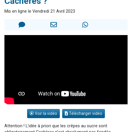
Cachères ?
Il reste 49 places pour étudier en groupe sur Zoom
Mis en ligne le Vendredi 21 Avril 2023
3 personnes viennent de nous rejoindre sur WhatsApp
2 personnes viennent de nous rejoindre sur WhatsApp
2 nouvelles musiques dans Torah-Box Music
6 personnes viennent de nous rejoindre sur WhatsApp
Voir la vidéo
Télécharger vidéo
Attention ! L'idée à priori que les crêpes au sucre sont