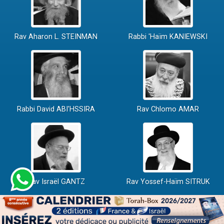
Rav Aharon L. STEINMAN
Rabbi 'Haïm KANIEWSKI
Rabbi David ABI'HSSIRA
Rav Chlomo AMAR
Rav Israël GANTZ
Rav Yossef-Haïm SITRUK