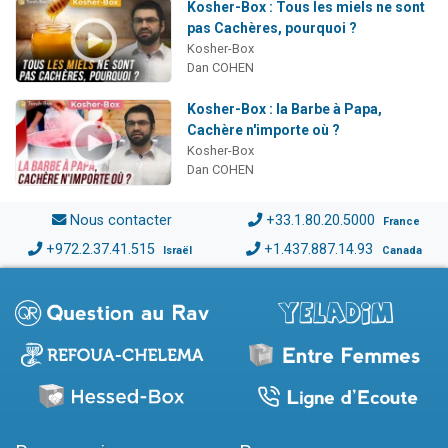
Kosher-Box : Tous les miels ne sont
pas Cachères, pourquoi ?
Kosher-Box
Dan COHEN
Kosher-Box : la Barbe à Papa,
Cachère n'importe où ?
Kosher-Box
Dan COHEN
Nous contacter
+33.1.80.20.5000
France
+972.2.37.41.515
+1.437.887.14.93
Israël
Canada