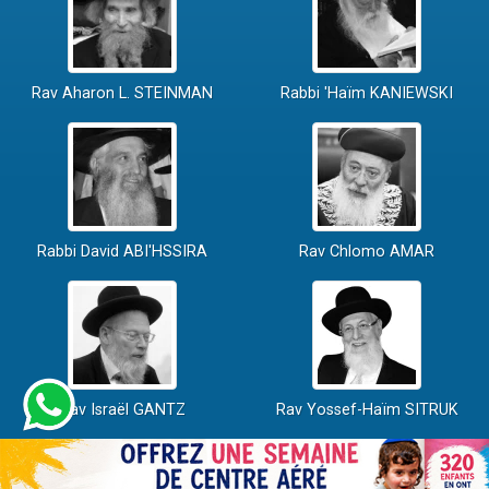
Rav Aharon L. STEINMAN
Rabbi 'Haïm KANIEWSKI
Rabbi David ABI'HSSIRA
Rav Chlomo AMAR
Rav Israël GANTZ
Rav Yossef-Haïm SITRUK