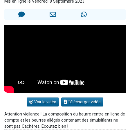
Mis en ligne le Vendredi 8 Septembre 2023
13 personnes viennent de demander une bénédiction
30 personnes viennent de faire un don pour Sauvez la jambe de Yohan
Il reste 49 places pour étudier en groupe sur Zoom
12 nouvelles musiques dans Torah-Box Music
29 personnes viennent de demander une bénédiction
Voir la vidéo
Télécharger vidéo
Attention vigilance ! La composition du beurre rentre en ligne de
compte et les beurres allégés contenant des émulsifiants ne
sont pas Cachères. Écoutez bien !