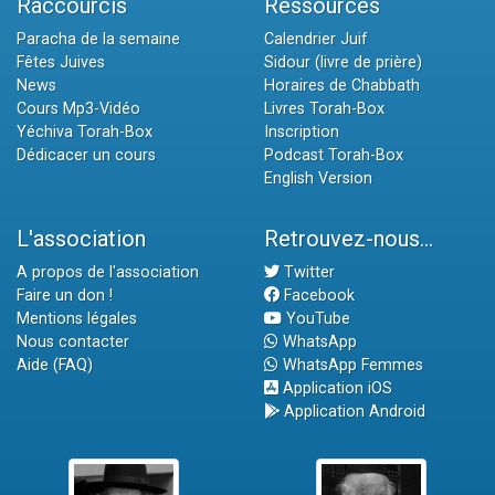
Raccourcis
Ressources
Paracha de la semaine
Calendrier Juif
Fêtes Juives
Sidour (livre de prière)
News
Horaires de Chabbath
Cours Mp3-Vidéo
Livres Torah-Box
Yéchiva Torah-Box
Inscription
Dédicacer un cours
Podcast Torah-Box
English Version
L'association
Retrouvez-nous...
A propos de l'association
Twitter
Faire un don !
Facebook
Mentions légales
YouTube
Nous contacter
WhatsApp
Aide (FAQ)
WhatsApp Femmes
Application iOS
Application Android