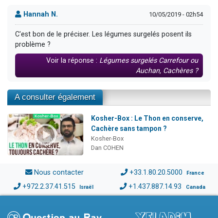
Hannah N.
10/05/2019 - 02h54
C'est bon de le préciser. Les légumes surgelés posent ils
problème ?
Voir la réponse :
Légumes surgelés Carrefour ou
Auchan, Cachères ?
A consulter également
Kosher-Box : Le Thon en conserve,
Cachère sans tampon ?
Kosher-Box
Dan COHEN
Nous contacter
+33.1.80.20.5000
France
+972.2.37.41.515
+1.437.887.14.93
Israël
Canada