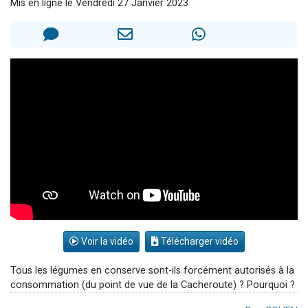
Mis en ligne le Vendredi 27 Janvier 2023
13 personnes viennent de demander une bénédiction
30 personnes viennent de faire un don pour Sauvez la jambe de Yohan
Il reste 49 places pour étudier en groupe sur Zoom
12 nouvelles musiques dans Torah-Box Music
29 personnes viennent de demander une bénédiction
Voir la vidéo
Télécharger vidéo
Tous les légumes en conserve sont-ils forcément autorisés à la
consommation (du point de vue de la Cacheroute) ? Pourquoi ?