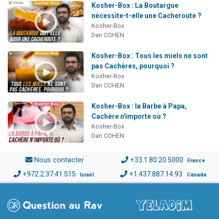
Kosher-Box : La Boutargue
nécessite-t-elle une Cacheroute ?
Kosher-Box
Dan COHEN
Kosher-Box : Tous les miels ne sont
pas Cachères, pourquoi ?
Kosher-Box
Dan COHEN
Kosher-Box : la Barbe à Papa,
Cachère n'importe où ?
Kosher-Box
Dan COHEN
Nous contacter
+33.1.80.20.5000
France
+972.2.37.41.515
+1.437.887.14.93
Israël
Canada