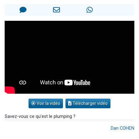
2 personnes viennent de nous rejoindre sur WhatsApp
Eli vient de donner son Maasser
Lisbel Esther vient de donner son Maasser
3 personnes viennent de faire un don pour Événements Torah-Box
2 personnes viennent de nous rejoindre sur WhatsApp
Voir la vidéo
Télécharger vidéo
Savez-vous ce qu'est le plumping ?
Dan COHEN