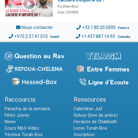
Kosher-Box
Dan COHEN
Nous contacter
+33.1.80.20.5000
France
+972.2.37.41.515
+1.437.887.14.93
Israël
Canada
Raccourcis
Ressources
Paracha de la semaine
Calendrier Juif
Fêtes Juives
Sidour (livre de prière)
News
Horaires de Chabbath
Cours Mp3-Vidéo
Livres Torah-Box
Yéchiva Torah-Box
Inscription