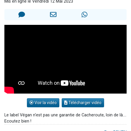
Mis en ligne le Vendredi 12 Mai 2023
17 personnes viennent de demander une bénédiction
4 personnes viennent de nous rejoindre sur WhatsApp
Il reste 49 places pour étudier en groupe sur Zoom
Eva vient de donner son Maasser
Eli vient de donner son Maasser
Voir la vidéo
Télécharger vidéo
Le label Végan n'est pas une garantie de Cacheroute, loin de là....
Ecoutez bien !