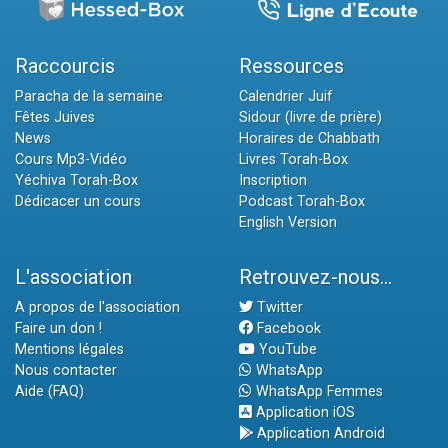
Raccourcis
Ressources
Paracha de la semaine
Calendrier Juif
Fêtes Juives
Sidour (livre de prière)
News
Horaires de Chabbath
Cours Mp3-Vidéo
Livres Torah-Box
Yéchiva Torah-Box
Inscription
Dédicacer un cours
Podcast Torah-Box
English Version
L'association
Retrouvez-nous...
A propos de l'association
Twitter
Faire un don !
Facebook
Mentions légales
YouTube
Nous contacter
WhatsApp
Aide (FAQ)
WhatsApp Femmes
Application iOS
Application Android