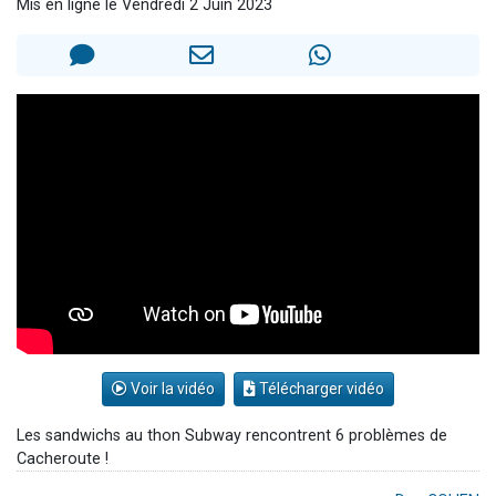
Mis en ligne le Vendredi 2 Juin 2023
2 personnes viennent de nous rejoindre sur WhatsApp
13 personnes viennent de demander une bénédiction
Il reste 49 places pour étudier en groupe sur Zoom
12 nouvelles musiques dans Torah-Box Music
2 personnes viennent de nous rejoindre sur WhatsApp
Voir la vidéo
Télécharger vidéo
Les sandwichs au thon Subway rencontrent 6 problèmes de
Cacheroute !