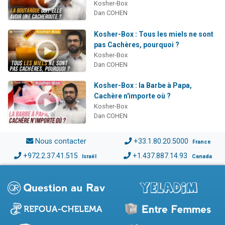
Kosher-Box
Dan COHEN
Kosher-Box : Tous les miels ne sont
pas Cachères, pourquoi ?
Kosher-Box
Dan COHEN
Kosher-Box : la Barbe à Papa,
Cachère n'importe où ?
Kosher-Box
Dan COHEN
Nous contacter
+33.1.80.20.5000
France
+972.2.37.41.515
+1.437.887.14.93
Israël
Canada