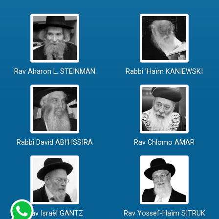
Rav Aharon L. STEINMAN
Rabbi 'Haïm KANIEWSKI
Rabbi David ABI'HSSIRA
Rav Chlomo AMAR
Rav Israël GANTZ
Rav Yossef-Haïm SITRUK