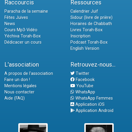
Raccourcis
Ressources
Paracha de la semaine
Calendrier Juif
Fêtes Juives
Sidour (livre de prière)
News
Horaires de Chabbath
Cours Mp3-Vidéo
Livres Torah-Box
Yéchiva Torah-Box
Inscription
Dédicacer un cours
Podcast Torah-Box
English Version
L'association
Retrouvez-nous...
A propos de l'association
Twitter
Faire un don !
Facebook
Mentions légales
YouTube
Nous contacter
WhatsApp
Aide (FAQ)
WhatsApp Femmes
Application iOS
Application Android