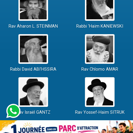
Rav Aharon L. STEINMAN
Rabbi 'Haïm KANIEWSKI
Rabbi David ABI'HSSIRA
Rav Chlomo AMAR
Rav Israël GANTZ
Rav Yossef-Haïm SITRUK