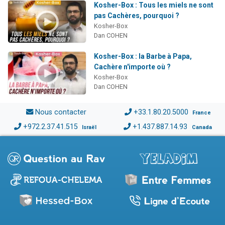
Kosher-Box : Tous les miels ne sont
pas Cachères, pourquoi ?
Kosher-Box
Dan COHEN
Kosher-Box : la Barbe à Papa,
Cachère n'importe où ?
Kosher-Box
Dan COHEN
Nous contacter
+33.1.80.20.5000
France
+972.2.37.41.515
+1.437.887.14.93
Israël
Canada