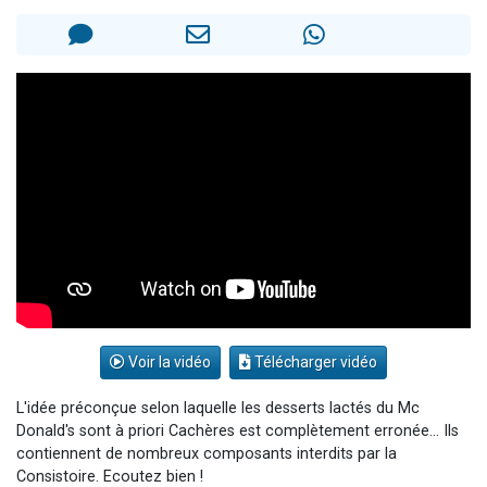
2 personnes viennent de nous rejoindre sur WhatsApp
13 personnes viennent de demander une bénédiction
Il reste 49 places pour étudier en groupe sur Zoom
12 nouvelles musiques dans Torah-Box Music
2 personnes viennent de nous rejoindre sur WhatsApp
Voir la vidéo
Télécharger vidéo
L'idée préconçue selon laquelle les desserts lactés du Mc
Donald's sont à priori Cachères est complètement erronée… Ils
contiennent de nombreux composants interdits par la
Consistoire. Ecoutez bien !