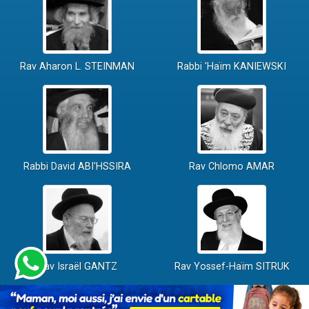
Rav Aharon L. STEINMAN
Rabbi 'Haïm KANIEWSKI
Rabbi David ABI'HSSIRA
Rav Chlomo AMAR
Rav Israël GANTZ
Rav Yossef-Haïm SITRUK