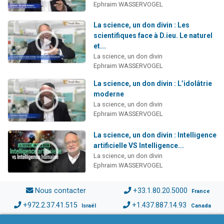
Ephraim WASSERVOGEL
La science, un don divin : Les
scientifiques face à D.ieu. Le naturel
et...
La science, un don divin
Ephraim WASSERVOGEL
La science, un don divin : L’idolâtrie
moderne
La science, un don divin
Ephraim WASSERVOGEL
La science, un don divin : Intelligence
artificielle VS Intelligence...
La science, un don divin
Ephraim WASSERVOGEL
Nous contacter
+33.1.80.20.5000
France
+972.2.37.41.515
+1.437.887.14.93
Israël
Canada