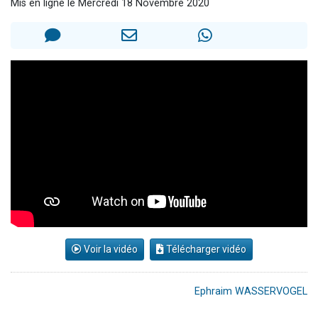
Mis en ligne le Mercredi 18 Novembre 2020
3 personnes viennent de nous rejoindre sur WhatsApp
3 personnes viennent de faire un don pour 5 jours de vacances aux Orphelins
Odaya vient de donner son Maasser
13 personnes viennent de demander une bénédiction
3 personnes viennent de nous rejoindre sur WhatsApp
Voir la vidéo
Télécharger vidéo
Ephraim WASSERVOGEL