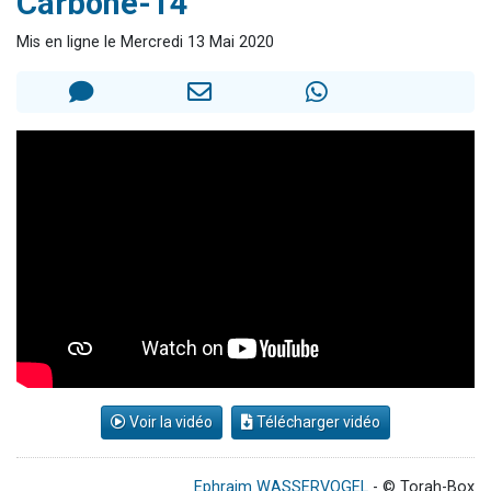
Carbone-14
Eva vient de donner son Maasser
Mis en ligne le Mercredi 13 Mai 2020
4 personnes viennent de nous rejoindre sur WhatsApp
3 personnes viennent de nous rejoindre sur WhatsApp
Odaya vient de donner son Maasser
3 personnes viennent de faire un don pour 5 jours de vacances aux Orphelins
Voir la vidéo
Télécharger vidéo
Ephraim WASSERVOGEL
- © Torah-Box