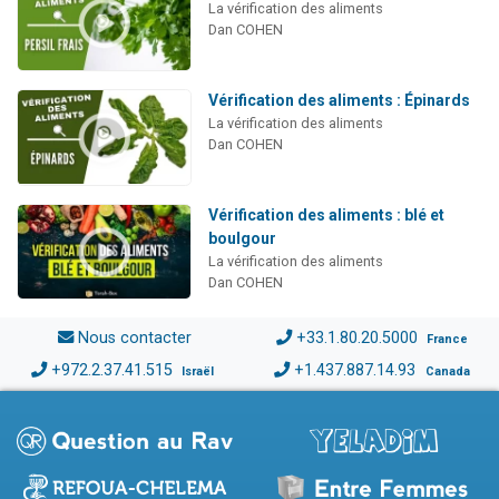
La vérification des aliments
Dan COHEN
Vérification des aliments : Épinards
La vérification des aliments
Dan COHEN
Vérification des aliments : blé et
boulgour
La vérification des aliments
Dan COHEN
Nous contacter
+33.1.80.20.5000
France
+972.2.37.41.515
+1.437.887.14.93
Israël
Canada