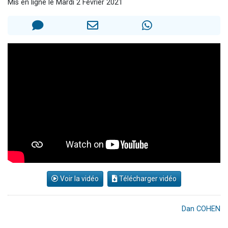
Mis en ligne le Mardi 2 Février 2021
Nouvelle émission radio : Visions de grandeur n°104 : Le Chabbath et le Birkat Hamazone à travers le temps
61 personnes viennent de demander une bénédiction
Ariel vient de donner son Maasser
Il reste 49 places pour étudier en groupe sur Zoom
Eva vient de donner son Maasser
Voir la vidéo
Télécharger vidéo
Dan COHEN