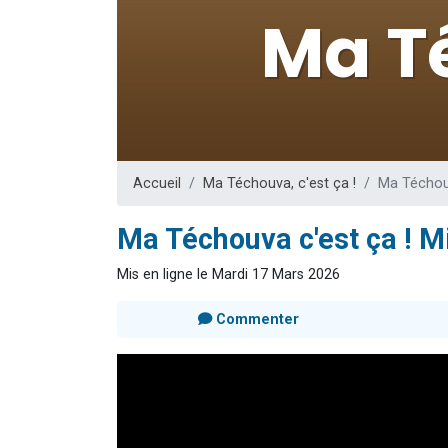
61 personnes
Il reste 
Ariel vient 
Nathaniel vi
4 personnes 
Accueil
Ma Téchouva, c'est ça !
Ma Téchouv
Ma Téchouva c'est ça ! M
Mis en ligne le Mardi 17 Mars 2026
Commenter