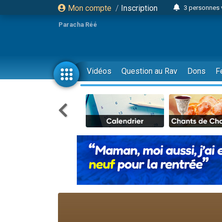
Mon compte
/
Inscription
3 personnes 
Odaya vient 
Paracha Réé
3 personn
3 personn
2 personnes 
Vidéos
Question au Rav
Dons
F
13 personnes
30 perso
Il reste 
12 nouve
3 personnes 
2 personnes 
2 nouvel
3 personnes 
8 personn
Nouvelle émis