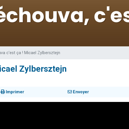
 viennent de demander une bénédiction
49 places pour étudier en groupe sur Zoom
de donner son Maasser
ent de donner son Maasser
viennent de nous rejoindre sur WhatsApp
a c'est ça ! Micael Zylbersztejn
icael Zylbersztejn
Imprimer
Envoyer