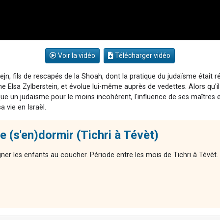
Voir la vidéo
Télécharger vidéo
ejn, fils de rescapés de la Shoah, dont la pratique du judaïsme était r
enne Elsa Zylberstein, et évolue lui-même auprès de vedettes. Alors qu
ique un judaïsme pour le moins incohérent, l'influence de ses maîtres e
a vie en Israël.
 (s'en)dormir (Tichri à Tévèt)
ner les enfants au coucher. Période entre les mois de Tichri à Tévèt.