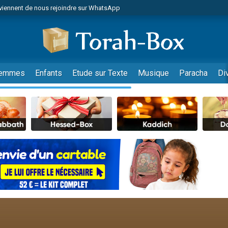
viennent de nous rejoindre sur WhatsApp
de donner son Maasser
es viennent de faire un don pour 5 jours de vacances aux Orphelins
es viennent de faire un don pour Diane, 80 ans, dans un appartement insalub
viennent de nous rejoindre sur WhatsApp
emmes
Enfants
Etude sur Texte
Musique
Paracha
Di
 viennent de demander une bénédiction
nnes viennent de faire un don pour Sauvez la jambe de Yohan
49 places pour étudier en groupe sur Zoom
lles musiques dans Torah-Box Music
viennent de nous rejoindre sur WhatsApp
viennent de nous rejoindre sur WhatsApp
les musiques dans Torah-Box Music
viennent de nous rejoindre sur WhatsApp
es viennent de faire un don pour Tsédaka : pauvres d'Israel
sion radio : Visions de grandeur n°104 : Le Chabbath et le Birkat Hamazone à 