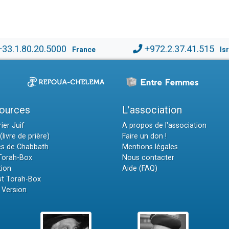
+33.1.80.20.5000
+972.2.37.41.515
France
Is
ources
L'association
ier Juif
A propos de l'association
(livre de prière)
Faire un don !
es de Chabbath
Mentions légales
 Torah-Box
Nous contacter
tion
Aide (FAQ)
t Torah-Box
 Version