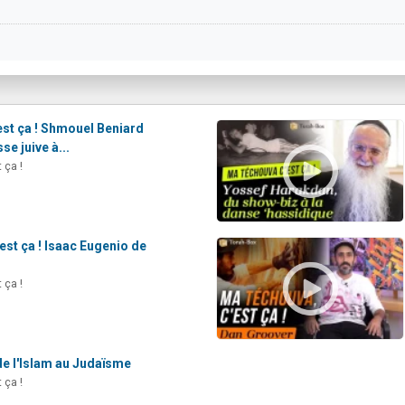
st ça ! Shmouel Beniard
se juive à...
 ça !
st ça ! Isaac Eugenio de
 ça !
de l'Islam au Judaïsme
 ça !