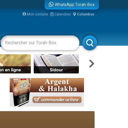
WhatsApp Torah-Box
Mon compte
Calendrier
Columbus
re
vertissements
Livres
Rabbanim
travers le temps