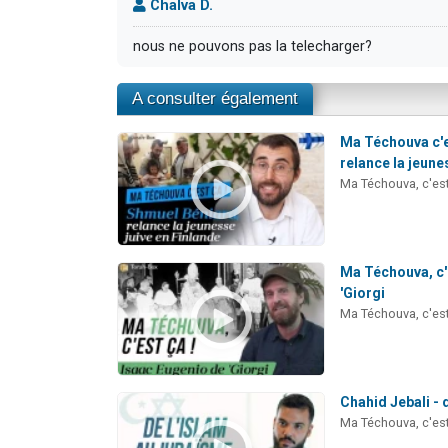
Chalva D.
nous ne pouvons pas la telecharger?
A consulter également
Ma Téchouva c'e
relance la jeunes
Ma Téchouva, c'est
Ma Téchouva, c'e
'Giorgi
Ma Téchouva, c'est
Chahid Jebali - 
Ma Téchouva, c'est