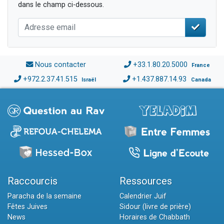
dans le champ ci-dessous.
Nous contacter
+33.1.80.20.5000
France
+972.2.37.41.515
+1.437.887.14.93
Israël
Canada
Raccourcis
Ressources
Paracha de la semaine
Calendrier Juif
Fêtes Juives
Sidour (livre de prière)
News
Horaires de Chabbath