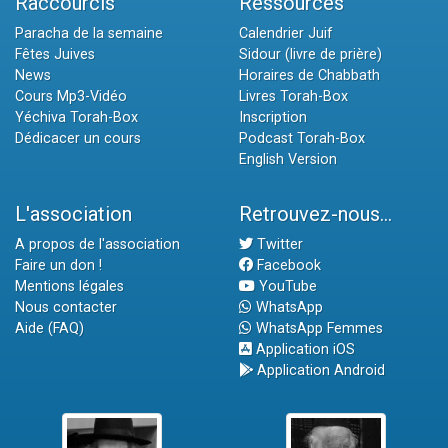
Raccourcis
Ressources
Paracha de la semaine
Calendrier Juif
Fêtes Juives
Sidour (livre de prière)
News
Horaires de Chabbath
Cours Mp3-Vidéo
Livres Torah-Box
Yéchiva Torah-Box
Inscription
Dédicacer un cours
Podcast Torah-Box
English Version
L'association
Retrouvez-nous...
A propos de l'association
Twitter
Faire un don !
Facebook
Mentions légales
YouTube
Nous contacter
WhatsApp
Aide (FAQ)
WhatsApp Femmes
Application iOS
Application Android