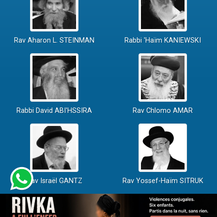
Rav Aharon L. STEINMAN
Rabbi 'Haïm KANIEWSKI
Rabbi David ABI'HSSIRA
Rav Chlomo AMAR
Rav Israël GANTZ
Rav Yossef-Haïm SITRUK